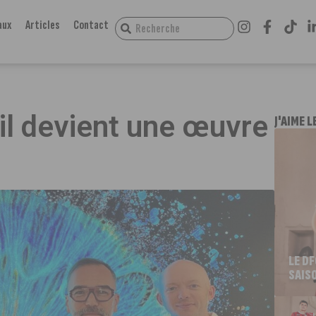
aux
Articles
Contact
œil devient une œuvre
J'AIME L
LE D
SAIS