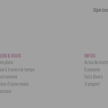
Dijon lan
IJON & VOUS
INFOS
ns plans
Actus du mati
jon à travers le temps
Économie
astronomie
Faits divers
aime /J’aime moins
Transport
ourisme