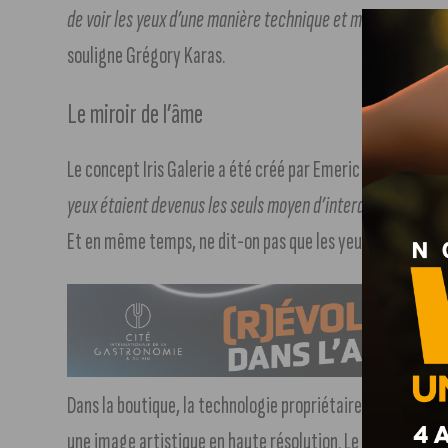
de voir les yeux d’une manière technique et médicale. Avec I
souligne Grégory Karas.
Le miroir de l’âme
Le concept Iris Galerie a été créé par Emeric Wehbeh pend
yeux étaient devenus les seuls moyen d’interagir et de fair
Et en même temps, ne dit-on pas que les yeux sont le miro
Dans la boutique, la technologie propriétaire permet de 
une image artistique en haute résolution. Le résultat ? D