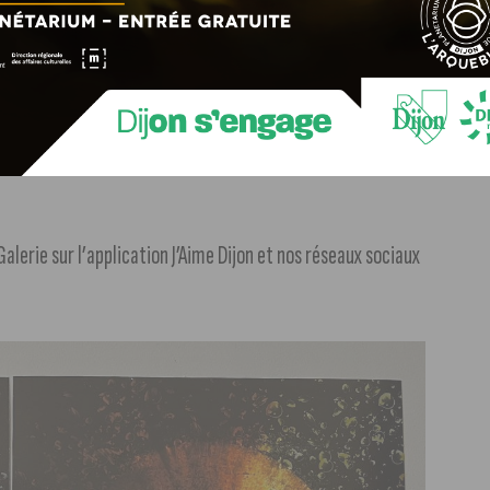
e. Que ce soit seul, en couple, entre amis ou en famille,
par les couleurs, les détails et l’unicité de vos yeux. Pour
e, vous pouvez choisir parmi une variété d’effets, de
râce à Iris Galerie, vous aurez la chance de redécouvrir une
lerie sur l’application J’Aime Dijon et nos réseaux sociaux