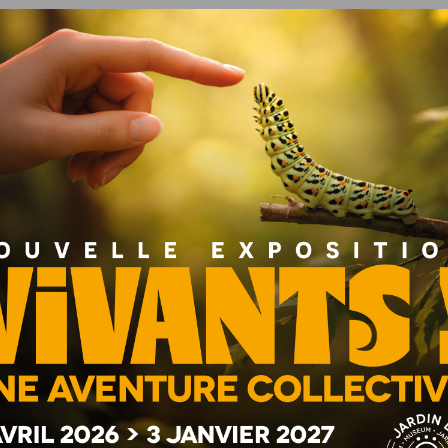
ris Galerie, l’objectif est d’en faire une œuvre d’art
« ,
ant la crise covid-19. «
À cette époque, le regard et les
e passer des émotions sur le visage »
, souligne Eric David.
ir de l’âme ?
prendre une macrophotographie de votre iris pour obtenir
es nuances et des détails étonnants qui se cachent au