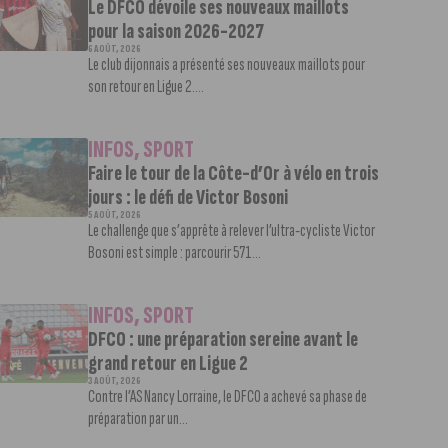
Le DFCO dévoile ses nouveaux maillots
pour la saison 2026-2027
6 AOÛT, 2026
Le club dijonnais a présenté ses nouveaux maillots pour
son retour en Ligue 2....
INFOS
,
SPORT
Faire le tour de la Côte-d’Or à vélo en trois
jours : le défi de Victor Bosoni
5 AOÛT, 2026
Le challenge que s’apprête à relever l’ultra-cycliste Victor
Bosoni est simple : parcourir 571...
INFOS
,
SPORT
DFCO : une préparation sereine avant le
grand retour en Ligue 2
3 AOÛT, 2026
Contre l’AS Nancy Lorraine, le DFCO a achevé sa phase de
préparation par un...