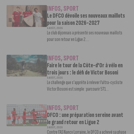
INFOS
,
SPORT
Le DFCO dévoile ses nouveaux maillots
pour la saison 2026-2027
6 AOÛT, 2026
Le club dijonnais a présenté ses nouveaux maillots
pour son retour en Ligue 2....
INFOS
,
SPORT
Faire le tour de la Côte-d’Or à vélo en
trois jours : le défi de Victor Bosoni
5 AOÛT, 2026
Le challenge que s’apprête à relever l’ultra-cycliste
Victor Bosoni est simple : parcourir 571...
INFOS
,
SPORT
DFCO : une préparation sereine avant
le grand retour en Ligue 2
3 AOÛT, 2026
Contre l’AS Nancy Lorraine, le DFCO a achevé sa phase