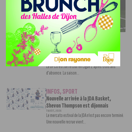
DFCO : RENCONTRE AVEC PIERRE-HENRI DEBALLON,
L’ARTISAN DE LA MONTÉE EN LIGUE 2
INFOS
,
SPORT
DFCO : Rencontre avec Pierre-Henri
Deballon, l’artisan de la montée en
Ligue 2
7 AOÛT, 2026
Le DFCO est de retour en Ligue 2 après trois ans
d’absence. La saison...
INFOS
,
SPORT
Nouvelle arrivée à la JDA Basket,
Shevon Thompson est dijonnais
7 AOÛT, 2026
Le mercato estival de la JDA n’est pas encore terminé.
Une nouvelle recrue vient...