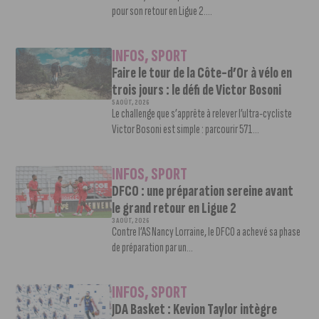
pour son retour en Ligue 2....
INFOS
,
SPORT
Faire le tour de la Côte-d’Or à vélo en
trois jours : le défi de Victor Bosoni
5 AOÛT, 2026
Le challenge que s’apprête à relever l’ultra-cycliste
Victor Bosoni est simple : parcourir 571...
INFOS
,
SPORT
DFCO : une préparation sereine avant
le grand retour en Ligue 2
3 AOÛT, 2026
Contre l’AS Nancy Lorraine, le DFCO a achevé sa phase
de préparation par un...
INFOS
,
SPORT
JDA Basket : Kevion Taylor intègre