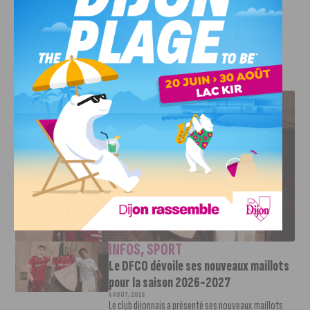
Crédit photo :
Depositphotos
J'AIME LE DFCO
LE DFCO DÉVOILE SES NOUVEAUX MAILLOTS POUR LA
SAISON 2026-2027
INFOS
,
SPORT
Le DFCO dévoile ses nouveaux maillots
pour la saison 2026-2027
6 AOÛT, 2026
Le club dijonnais a présenté ses nouveaux maillots