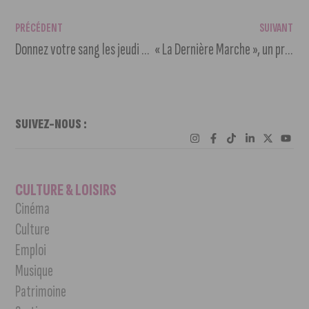
PRÉCÉDENT
SUIVANT
Donnez votre sang les jeudi 13 et vendredi 14 juin à l’Auditorium
« La Dernière Marche », un projet dijonnais de film documentaire à Oman
SUIVEZ-NOUS :
CULTURE & LOISIRS
Cinéma
Culture
Emploi
Musique
Patrimoine