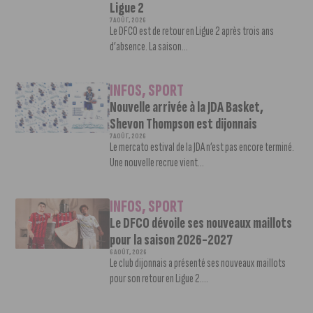
Ligue 2
7 AOÛT, 2026
Le DFCO est de retour en Ligue 2 après trois ans
d’absence. La saison...
INFOS
,
SPORT
Nouvelle arrivée à la JDA Basket,
Shevon Thompson est dijonnais
7 AOÛT, 2026
Le mercato estival de la JDA n’est pas encore terminé.
Une nouvelle recrue vient...
INFOS
,
SPORT
Le DFCO dévoile ses nouveaux maillots
pour la saison 2026-2027
6 AOÛT, 2026
Le club dijonnais a présenté ses nouveaux maillots
pour son retour en Ligue 2....