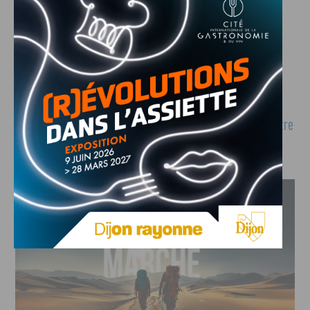
Crédit vidéo : wadifilms
Informations pratiques
Le projet est à retrouver sur les
réseaux sociaux (suivre
notre lien)
. Vous pouvez
soutenir le film en ligne (suivre notre
lien)
.