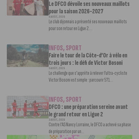
Le DFCO dévoile ses nouveaux maillots
pour la saison 2026-2027
6 AOÛT, 2026
Le club dijonnais a présenté ses nouveaux maillots
pour son retour en Ligue 2....
INFOS
,
SPORT
Faire le tour de la Côte-d’Or à vélo en
trois jours : le défi de Victor Bosoni
5 AOÛT, 2026
Le challenge que s’apprête à relever l’ultra-cycliste
Victor Bosoni est simple : parcourir 571...
INFOS
,
SPORT
DFCO : une préparation sereine avant
le grand retour en Ligue 2
3 AOÛT, 2026
Contre l’AS Nancy Lorraine, le DFCO a achevé sa phase
de préparation par un...