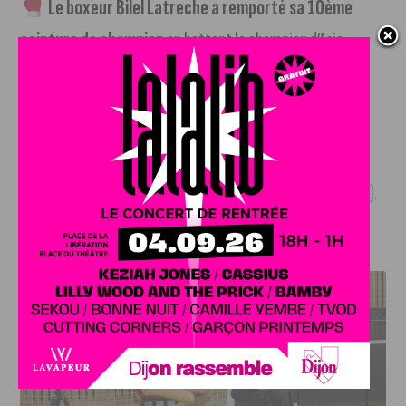
Le boxeur Bilel Latreche a remporté sa 10ème
ceinture de champion
en battant le champion d’Asie
Thoadsak Sinam par K.O au 5ème round en Thaïlande.
+
d’infos dans notre article (suivre notre lien).
Le Stade Dijonnais pourrait se maintenir en
Nationale 2
.
+ d’infos dans notre article (suivre notre lien)
.
J'AIME LE DFCO