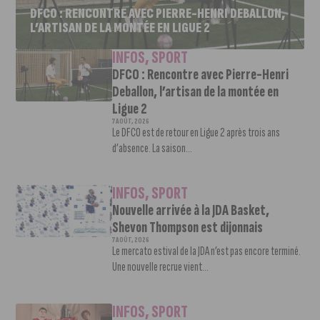
DFCO : RENCONTRE AVEC PIERRE-HENRI DEBALLON,
L’ARTISAN DE LA MONTÉE EN LIGUE 2
INFOS
,
SPORT
DFCO : Rencontre avec Pierre-Henri
Deballon, l’artisan de la montée en
Ligue 2
7 AOÛT, 2026
Le DFCO est de retour en Ligue 2 après trois ans
d’absence. La saison...
INFOS
,
SPORT
Nouvelle arrivée à la JDA Basket,
Shevon Thompson est dijonnais
7 AOÛT, 2026
Le mercato estival de la JDA n’est pas encore terminé.
Une nouvelle recrue vient...
INFOS
,
SPORT