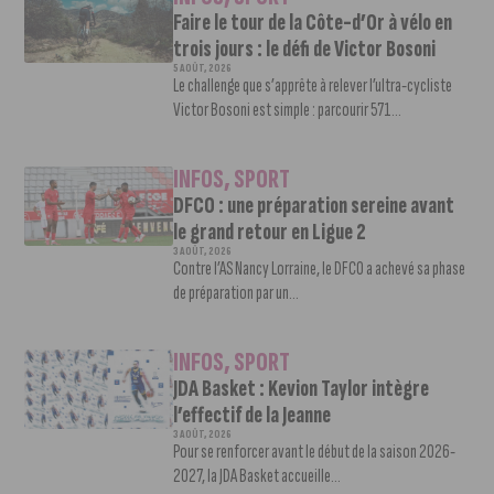
Faire le tour de la Côte-d’Or à vélo en
trois jours : le défi de Victor Bosoni
5 AOÛT, 2026
Le challenge que s’apprête à relever l’ultra-cycliste
Victor Bosoni est simple : parcourir 571...
INFOS
,
SPORT
DFCO : une préparation sereine avant
le grand retour en Ligue 2
3 AOÛT, 2026
Contre l’AS Nancy Lorraine, le DFCO a achevé sa phase
de préparation par un...
INFOS
,
SPORT
JDA Basket : Kevion Taylor intègre
l’effectif de la Jeanne
3 AOÛT, 2026
Pour se renforcer avant le début de la saison 2026-
2027, la JDA Basket accueille...