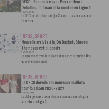
DFCO : Rencontre avec Pierre-Henri
Deballon, l’artisan de la montée en Ligue 2
7 AOÛT, 2026
Le DFCO est de retour en Ligue 2 après trois ans d’absence.
La saison...
INFOS
,
SPORT
Nouvelle arrivée à la JDA Basket, Shevon
Thompson est dijonnais
7 AOÛT, 2026
Le mercato estival de la JDA n’est pas encore terminé. Une
nouvelle recrue vient...
INFOS
,
SPORT
Le DFCO dévoile ses nouveaux maillots
pour la saison 2026-2027
6 AOÛT, 2026
Le club dijonnais a présenté ses nouveaux maillots pour
son retour en Ligue 2....