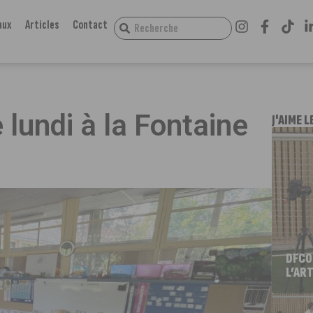
aux
Articles
Contact
lundi à la Fontaine
J'AIME L
DFCO
L’ART