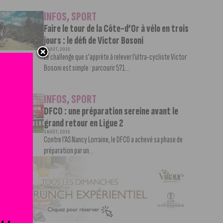
INFOS
,
SPORT
Faire le tour de la Côte-d’Or à vélo en trois
jours : le défi de Victor Bosoni
5 AOÛT, 2026
Le challenge que s’apprête à relever l’ultra-cycliste Victor
Bosoni est simple : parcourir 571...
INFOS
,
SPORT
DFCO : une préparation sereine avant le
grand retour en Ligue 2
3 AOÛT, 2026
Contre l’AS Nancy Lorraine, le DFCO a achevé sa phase de
préparation par un...