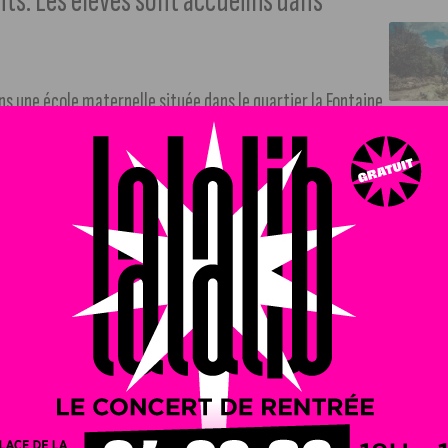
ts. Les élèves sont accueillis dans
ns une école maternelle située dans le quartier la Fontaine
es surfaces endommagées avec du mastic en raison de la
ées 1970.
r la qualité de l’air.
Les enfants de l’école sont
nt toute la durée des expertises.
avaux dans le cadre du plan d’investissements Ambition