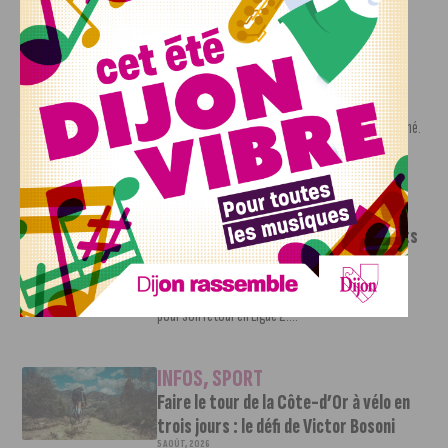
INFOS
,
SPORT
Nouvelle arrivée à la JDA Basket,
Shevon Thompson est dijonnais
7 AOÛT, 2026
Le mercato estival de la JDA n’est pas encore terminé.
Une nouvelle recrue vient...
INFOS
,
SPORT
Le DFCO dévoile ses nouveaux maillots
pour la saison 2026-2027
6 AOÛT, 2026
Le club dijonnais a présenté ses nouveaux maillots
pour son retour en Ligue 2....
INFOS
,
SPORT
Faire le tour de la Côte-d’Or à vélo en
trois jours : le défi de Victor Bosoni
5 AOÛT, 2026