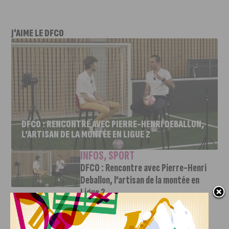
J'AIME LE DFCO
DFCO : RENCONTRE AVEC PIERRE-HENRI DEBALLON,
L’ARTISAN DE LA MONTÉE EN LIGUE 2
INFOS
,
SPORT
DFCO : Rencontre avec Pierre-Henri
Deballon, l’artisan de la montée en
Ligue 2
7 AOÛT, 2026
Le DFCO est de retour en Ligue 2 après trois ans
d’absence. La saison...