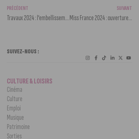
PRÉCÉDENT
SUIVANT
Travaux 2024 : l’embellissement de l’axe Monge-Bossuet
Miss France 2024 : ouverture de la billetterie lundi 16 octobre à 18h
SUIVEZ-NOUS :
CULTURE & LOISIRS
Cinéma
Culture
Emploi
Musique
Patrimoine
Sorties