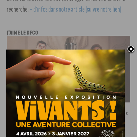
recherche.
+ d’infos dans notre article (suivre notre lien)
J'AIME LE DFCO
LE DFCO DÉVOILE SES NOUVEAUX MAILLOTS POUR LA
SAISON 2026-2027
INFOS
,
SPORT
Le DFCO dévoile ses nouveaux maillots
pour la saison 2026-2027
6 AOÛT, 2026
Le club dijonnais a présenté ses nouveaux maillots