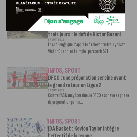
pour son retour en Ligue 2....
INFOS
,
SPORT
Faire le tour de la Côte-d’Or à vélo en
trois jours : le défi de Victor Bosoni
5 AOÛT, 2026
Le challenge que s’apprête à relever l’ultra-cycliste
Victor Bosoni est simple : parcourir 571...
INFOS
,
SPORT
DFCO : une préparation sereine avant
le grand retour en Ligue 2
3 AOÛT, 2026
Contre l’AS Nancy Lorraine, le DFCO a achevé sa phase
de préparation par un...
INFOS
,
SPORT
JDA Basket : Kevion Taylor intègre
l’effectif de la Jeanne