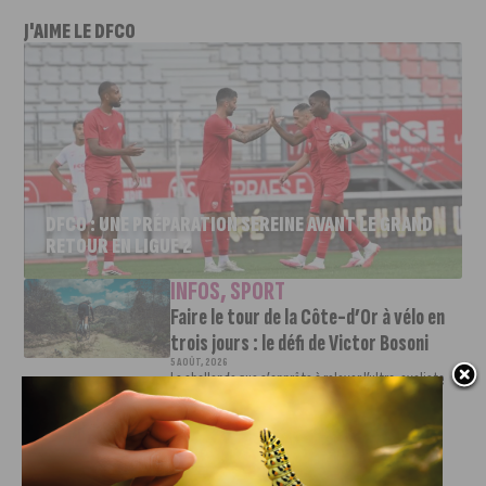
J'AIME LE DFCO
DFCO : UNE PRÉPARATION SEREINE AVANT LE GRAND
RETOUR EN LIGUE 2
INFOS
,
SPORT
Faire le tour de la Côte-d’Or à vélo en
trois jours : le défi de Victor Bosoni
5 AOÛT, 2026
Le challenge que s’apprête à relever l’ultra-cycliste
Victor Bosoni est simple : parcourir 571...
INFOS
,
SPORT