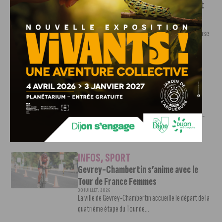
DFCO : une préparation sereine avant
le grand retour en Ligue 2
3 AOÛT, 2026
Contre l’AS Nancy Lorraine, le DFCO a achevé sa phase
de préparation par un...
INFOS
,
SPORT
JDA Basket : Kevion Taylor intègre
l’effectif de la Jeanne
3 AOÛT, 2026
Pour se renforcer avant le début de la saison 2026-
2027, la JDA Basket accueille...
INFOS
,
SPORT
Gevrey-Chambertin s’anime avec le
Tour de France Femmes
30 JUILLET, 2026
La ville de Gevrey-Chambertin accueille le départ de la
quatrième étape du Tour de...