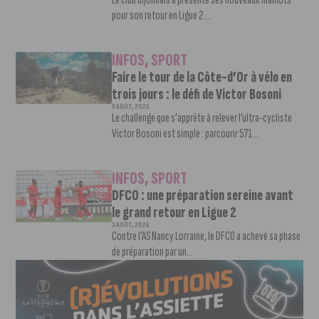
pour son retour en Ligue 2....
INFOS
,
SPORT
Faire le tour de la Côte-d’Or à vélo en
trois jours : le défi de Victor Bosoni
5 AOÛT, 2026
Le challenge que s’apprête à relever l’ultra-cycliste
Victor Bosoni est simple : parcourir 571...
INFOS
,
SPORT
DFCO : une préparation sereine avant
le grand retour en Ligue 2
3 AOÛT, 2026
Contre l’AS Nancy Lorraine, le DFCO a achevé sa phase
de préparation par un...