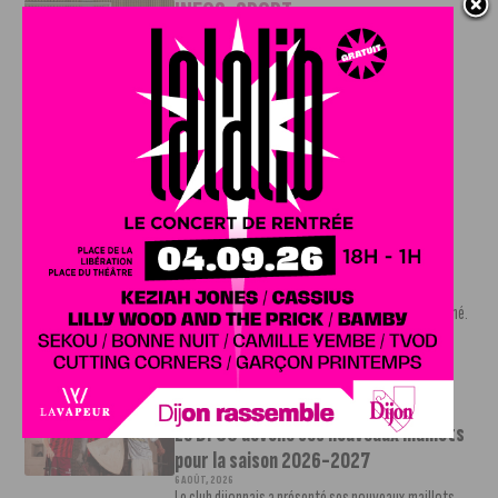
INFOS
,
SPORT
DFCO : Rencontre avec Pierre-Henri
Deballon, l’artisan de la montée en
Ligue 2
7 AOÛT, 2026
Le DFCO est de retour en Ligue 2 après trois ans
d’absence. La saison...
INFOS
,
SPORT
Nouvelle arrivée à la JDA Basket,
Shevon Thompson est dijonnais
7 AOÛT, 2026
Le mercato estival de la JDA n’est pas encore terminé.
Une nouvelle recrue vient...
INFOS
,
SPORT
Le DFCO dévoile ses nouveaux maillots
pour la saison 2026-2027
6 AOÛT, 2026
Le club dijonnais a présenté ses nouveaux maillots