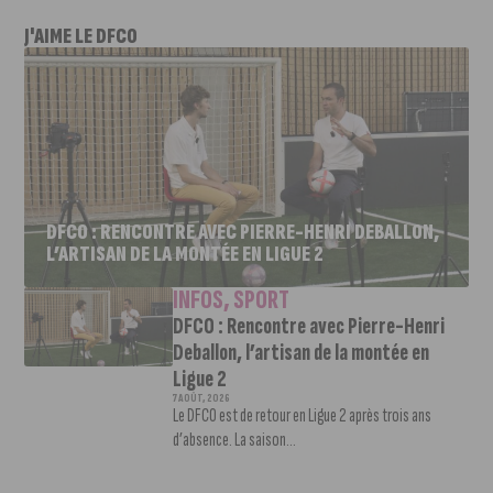
J'AIME LE DFCO
DFCO : RENCONTRE AVEC PIERRE-HENRI DEBALLON,
L’ARTISAN DE LA MONTÉE EN LIGUE 2
INFOS
,
SPORT
DFCO : Rencontre avec Pierre-Henri
Deballon, l’artisan de la montée en
Ligue 2
7 AOÛT, 2026
Le DFCO est de retour en Ligue 2 après trois ans
d’absence. La saison...