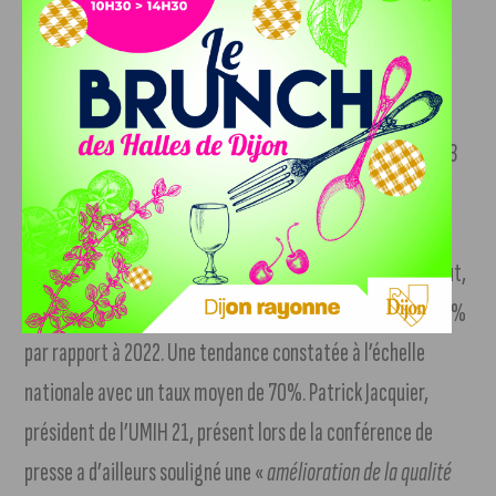
Patrick Jacquier, président de l’UMIH 21. Crédit
photo : Edgar Charchaude / J’aime Dijon
Avec l’ouverture de trois nouveaux établissements en 2023
(B&B Dijon Valmy en février, Mama Shelter et Holiday Inn
Dijon Sud en juillet),
le parc hôtelier comptera près de
4800 chambres à fin 2023
. Pour les mois de juillet et août,
le taux d’occupation était de 75%
, soit une baisse de 6%
par rapport à 2022. Une tendance constatée à l’échelle
nationale avec un taux moyen de 70%. Patrick Jacquier,
président de l’UMIH 21, présent lors de la conférence de
presse a d’ailleurs souligné une «
amélioration de la qualité