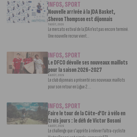
INFOS
,
SPORT
Nouvelle arrivée à la JDA Basket,
Shevon Thompson est dijonnais
7 AOÛT, 2026
Le mercato estival de la JDA n’est pas encore terminé.
Une nouvelle recrue vient...
INFOS
,
SPORT
Le DFCO dévoile ses nouveaux maillots
pour la saison 2026-2027
6 AOÛT, 2026
Le club dijonnais a présenté ses nouveaux maillots
pour son retour en Ligue 2....
INFOS
,
SPORT
Faire le tour de la Côte-d’Or à vélo en
trois jours : le défi de Victor Bosoni
5 AOÛT, 2026
Le challenge que s’apprête à relever l’ultra-cycliste