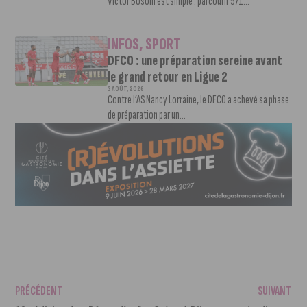
Victor Bosoni est simple : parcourir 571...
INFOS
,
SPORT
DFCO : une préparation sereine avant
le grand retour en Ligue 2
3 AOÛT, 2026
Contre l’AS Nancy Lorraine, le DFCO a achevé sa phase
de préparation par un...
PRÉCÉDENT
SUIVANT