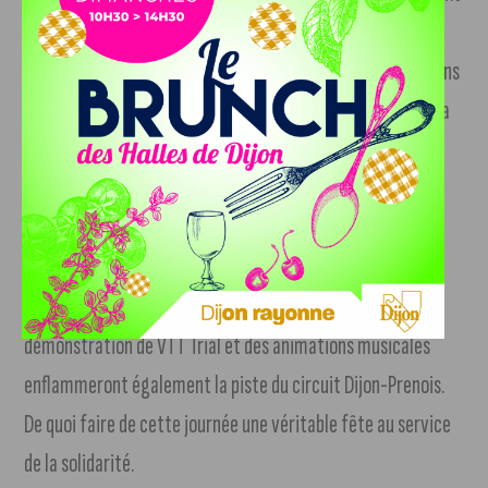
de Lions Club en France… Et l’un des principaux à Dijon-
Prenois
« , rappelle Raphaël Binet. De nombreuses animations
y sont prévues. Des simulateurs de conduite seront mis à la
disposition des spectateurs qui pourront aussi faire leur
baptême de piste au tarif de 60 euros, dans la limite des
places disponibles. Plusieurs institutions suivront
l’évènement, notamment le GIGN qui simulera une
interpellation pour animer la pause méridionale. Une
démonstration de VTT Trial et des animations musicales
enflammeront également la piste du circuit Dijon-Prenois.
De quoi faire de cette journée une véritable fête au service
de la solidarité.