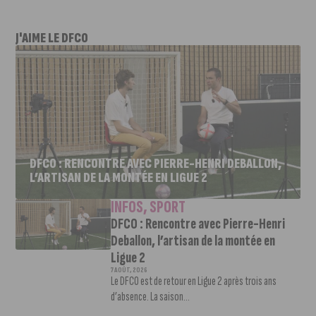
J'AIME LE DFCO
DFCO : RENCONTRE AVEC PIERRE-HENRI DEBALLON,
L’ARTISAN DE LA MONTÉE EN LIGUE 2
INFOS
,
SPORT
DFCO : Rencontre avec Pierre-Henri
Deballon, l’artisan de la montée en
Ligue 2
7 AOÛT, 2026
Le DFCO est de retour en Ligue 2 après trois ans
d’absence. La saison...