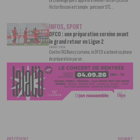
Le challenge que s’apprête à relever l’ultra-cycliste
Victor Bosoni est simple : parcourir 571...
INFOS
,
SPORT
DFCO : une préparation sereine avant
le grand retour en Ligue 2
3 AOÛT, 2026
Contre l’AS Nancy Lorraine, le DFCO a achevé sa phase
de préparation par un...
PRÉCÉDENT
SUIVANT