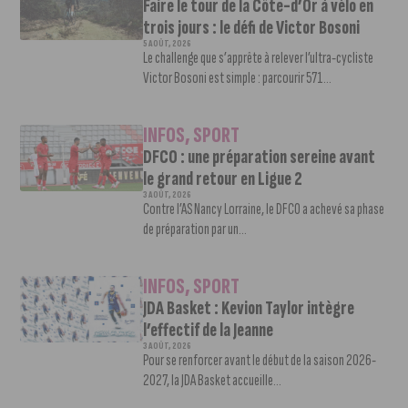
Faire le tour de la Côte-d’Or à vélo en
trois jours : le défi de Victor Bosoni
5 AOÛT, 2026
Le challenge que s’apprête à relever l’ultra-cycliste
Victor Bosoni est simple : parcourir 571...
INFOS
,
SPORT
DFCO : une préparation sereine avant
le grand retour en Ligue 2
3 AOÛT, 2026
Contre l’AS Nancy Lorraine, le DFCO a achevé sa phase
de préparation par un...
INFOS
,
SPORT
JDA Basket : Kevion Taylor intègre
l’effectif de la Jeanne
3 AOÛT, 2026
Pour se renforcer avant le début de la saison 2026-
2027, la JDA Basket accueille...