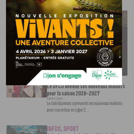
J'AIME LE DFCO
LE DFCO DÉVOILE SES NOUVEAUX MAILLOTS POUR LA
SAISON 2026-2027
INFOS
,
SPORT
Le DFCO dévoile ses nouveaux maillots
pour la saison 2026-2027
6 AOÛT, 2026
Le club dijonnais a présenté ses nouveaux maillots
pour son retour en Ligue 2....
INFOS
,
SPORT