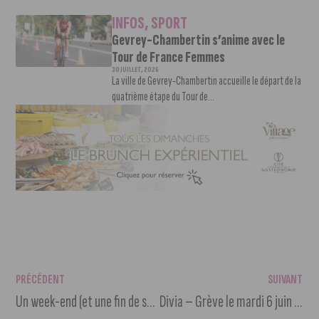
INFOS
,
SPORT
Gevrey-Chambertin s’anime avec le
Tour de France Femmes
30 JUILLET, 2026
La ville de Gevrey-Chambertin accueille le départ de la
quatrième étape du Tour de...
PRÉCÉDENT
SUIVANT
Un week-end (et une fin de saison) de folie pour le DMH !
Divia – Grève le mardi 6 juin 2023