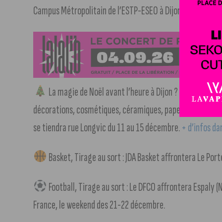
Campus Métropolitain de l’ESTP-ESEO à Dijon, du lundi 2
La magie de Noël avant l’heure à Dijon ? Cela se passe 
décorations, cosmétiques, céramiques, papeterie ou encor
se tiendra rue Longvic du 11 au 15 décembre.
+ d’infos da
Basket, Tirage au sort : JDA Basket affrontera Le Port
Football, Tirage au sort : Le DFCO affrontera Espaly (N
France, le weekend des 21-22 décembre.