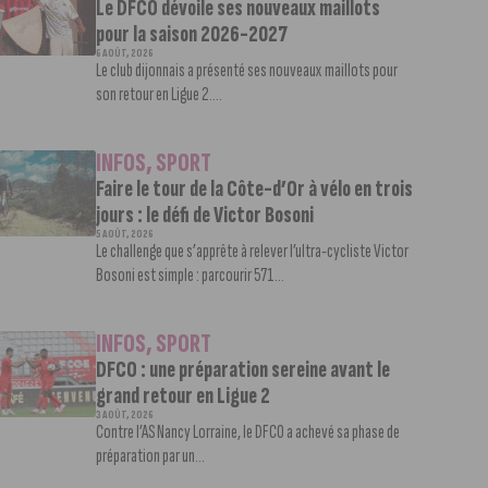
Le DFCO dévoile ses nouveaux maillots
pour la saison 2026-2027
6 AOÛT, 2026
Le club dijonnais a présenté ses nouveaux maillots pour
son retour en Ligue 2....
INFOS
,
SPORT
Faire le tour de la Côte-d’Or à vélo en trois
jours : le défi de Victor Bosoni
5 AOÛT, 2026
Le challenge que s’apprête à relever l’ultra-cycliste Victor
Bosoni est simple : parcourir 571...
INFOS
,
SPORT
DFCO : une préparation sereine avant le
grand retour en Ligue 2
3 AOÛT, 2026
Contre l’AS Nancy Lorraine, le DFCO a achevé sa phase de
préparation par un...