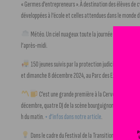
« Germes d’entrepreneurs ». À destination des élèves de cyc
développées à l’école et celles attendues dans le monde d
Météo. Un ciel nuageux toute la journée avec des mi
l’après-midi.
150 jeunes suivis par la protection judiciaire de la je
et dimanche 8 décembre 2024, au Parc des Expositions.
+
C’est une grande première à la Cervoiserie, bar e
décembre, quatre DJ de la scène bourguignonne et franc-c
h du matin.
+ d’infos dans notre article
.
Dans le cadre du Festival de la Transition écologique