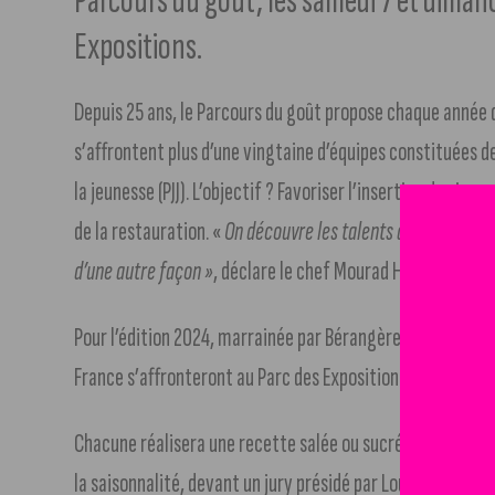
Parcours du goût, les samedi 7 et diman
Expositions.
Depuis 25 ans, le Parcours du goût propose chaque année d
s’affrontent plus d’une vingtaine d’équipes constituées de
la jeunesse (PJJ). L’objectif ? Favoriser l’insertion des jeun
de la restauration. «
On découvre les talents à la télé. Che
d’une autre façon »
, déclare le chef Mourad Haddouche, pro
Pour l’édition 2024, marrainée par Bérangère Loiseau, PD
France s’affronteront au Parc des Expositions de Dijon, su
Chacune réalisera une recette salée ou sucrée à partir d
la saisonnalité, devant un jury présidé par Louis-Philippe 