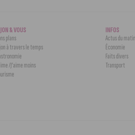
IJON & VOUS
INFOS
ns plans
Actus du mati
jon à travers le temps
Économie
astronomie
Faits divers
aime /J’aime moins
Transport
ourisme