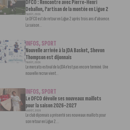
DFCO : Rencontre avec Pierre-Henri
Deballon, l’artisan de la montée en Ligue 2
7 AOÛT, 2026
Le DFCO est de retour en Ligue 2 après trois ans d’absence.
La saison...
INFOS
,
SPORT
Nouvelle arrivée à la JDA Basket, Shevon
Thompson est dijonnais
7 AOÛT, 2026
Le mercato estival de la JDA n’est pas encore terminé. Une
nouvelle recrue vient...
INFOS
,
SPORT
Le DFCO dévoile ses nouveaux maillots
pour la saison 2026-2027
6 AOÛT, 2026
Le club dijonnais a présenté ses nouveaux maillots pour
son retour en Ligue 2....