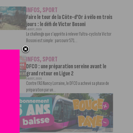
INFOS
,
SPORT
Faire le tour de la Côte-d’Or à vélo en trois
jours : le défi de Victor Bosoni
5 AOÛT, 2026
Le challenge que s’apprête à relever l’ultra-cycliste Victor
Bosoni est simple : parcourir 571...
INFOS
,
SPORT
DFCO : une préparation sereine avant le
grand retour en Ligue 2
3 AOÛT, 2026
Contre l’AS Nancy Lorraine, le DFCO a achevé sa phase de
préparation par un...