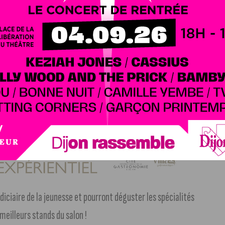
mie bourguignonne, dont Julien Chauvenet, chef de Foodies
L’auberge de la Charme*, et le MOF Guillaume Royer, chef
e 100 % Côte-d’Or.
patrimoine gastronomique de leur région, devant un
iétaire de l’Hostellerie de Levernois et du Château Sainte
diciaire de la jeunesse et pourront déguster les spécialités
 meilleurs stands du salon !