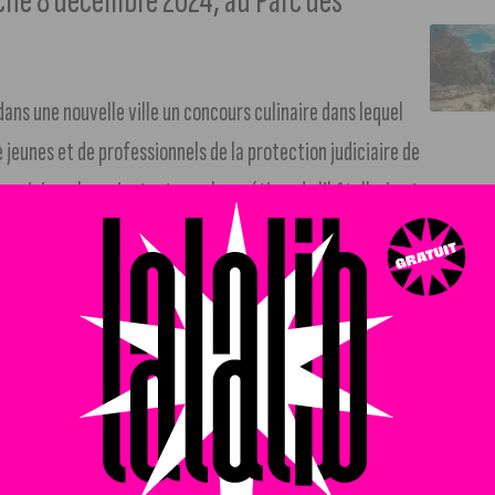
che 8 décembre 2024, au Parc des
ans une nouvelle ville un concours culinaire dans lequel
 jeunes et de professionnels de la protection judiciaire de
es suivis en les orientant vers les métiers de l’hôtellerie et
z nous on en a aussi et ils demandent juste à être découverts
fesseur technique de cuisine à la PJJ de Dijon.
G du Groupe Bernard Loiseau, 23 équipes venues de toute la
r le thème « Laissez-nous vous surprendre ».
e quatre produits d’un panier gourmand régional respectant
Vigilant, chef du Relais Bernard Loiseau**. Il sera entouré de