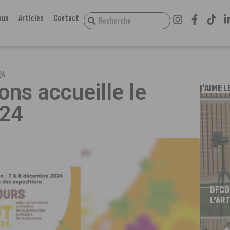
aux
Articles
Contact
24
ons accueille le
J'AIME L
024
DFCO
L’ART