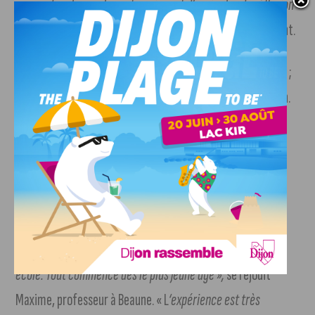
apprendre plus sur les entreprises et d’avoir plus de réflexion
sur ce que je voulais faire plus tard »
, ajoute un autre enfant.
Côté enseignants, la satisfaction est également présente ;
ils sont 95 % à attribuer une note de 16 / 20 à la formation.
«
L’intervention est pertinente et bien organisée. Il est très
important, selon moi, de sensibiliser les élèves dès
maintenant au monde du travail afin qu’ils puissent
commencer à réfléchir mais aussi casser certaines
représentations mentales qu’ils se font des métiers. J’ai
particulièrement apprécié le parallèle monde du travail-
école. Tout commence dès le plus jeune âge »,
se réjouit
Maxime, professeur à Beaune. « L
‘expérience est très