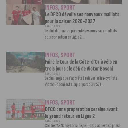
INFOS
,
SPORT
Le DFCO dévoile ses nouveaux maillots
pour la saison 2026-2027
6 AOÛT, 2026
Le club dijonnais a présenté ses nouveaux maillots
pour son retour en Ligue 2....
INFOS
,
SPORT
Faire le tour de la Côte-d’Or à vélo en
trois jours : le défi de Victor Bosoni
5 AOÛT, 2026
Le challenge que s’apprête à relever l’ultra-cycliste
Victor Bosoni est simple : parcourir 571...
INFOS
,
SPORT
DFCO : une préparation sereine avant
le grand retour en Ligue 2
3 AOÛT, 2026
Contre l’AS Nancy Lorraine, le DFCO a achevé sa phase