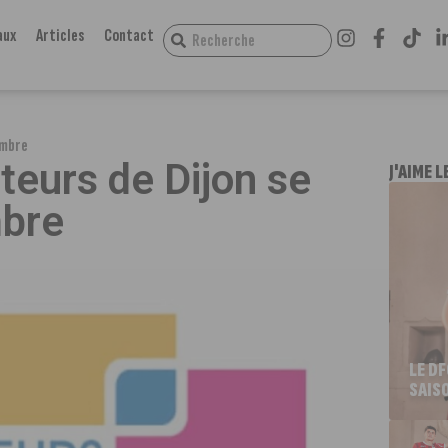
aux
Articles
Contact
embre
teurs de Dijon se
J'AIME L
mbre
LE D
SAIS