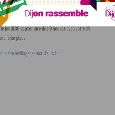
Dijon ?
e le jeudi 30 septembre dès 9 heures
avec votre CV
eront sur place.
ur le site levillagedesrecruteurs.fr