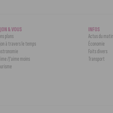
IJON & VOUS
INFOS
ns plans
Actus du mati
jon à travers le temps
Économie
astronomie
Faits divers
aime /J’aime moins
Transport
ourisme