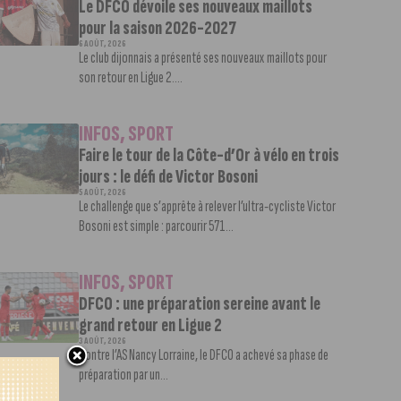
Le DFCO dévoile ses nouveaux maillots
pour la saison 2026-2027
6 AOÛT, 2026
Le club dijonnais a présenté ses nouveaux maillots pour
son retour en Ligue 2....
INFOS
,
SPORT
Faire le tour de la Côte-d’Or à vélo en trois
jours : le défi de Victor Bosoni
5 AOÛT, 2026
Le challenge que s’apprête à relever l’ultra-cycliste Victor
Bosoni est simple : parcourir 571...
INFOS
,
SPORT
DFCO : une préparation sereine avant le
grand retour en Ligue 2
3 AOÛT, 2026
Contre l’AS Nancy Lorraine, le DFCO a achevé sa phase de
préparation par un...