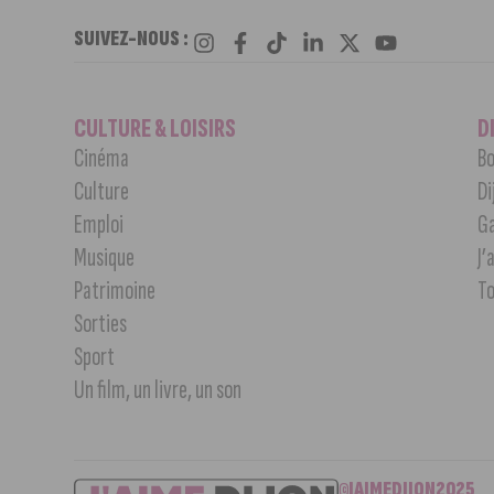
SUIVEZ-NOUS :
CULTURE & LOISIRS
D
Cinéma
Bo
Culture
Di
Emploi
G
Musique
J’
Patrimoine
T
Sorties
Sport
Un film, un livre, un son
©JAIMEDIJON2025