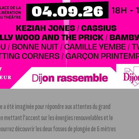
 sur l’archéologie préventive. L’institut assure la détection
avaux d’aménagement du territoire.
apparition dans le parcours Vélotour. Ces 3 missions
ers du sport et de l’animation, du sport de haut niveau et
le a été imaginée pour répondre aux attentes du grand
 en mettant l’accent sur les énergies renouvelables et le
pourrez découvrir les deux fosses de plongée de 6 mètres