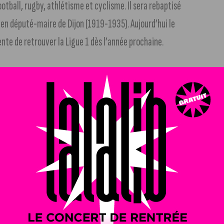
ootball, rugby, athlétisme et cyclisme. Il sera rebaptisé
ien député-maire de Dijon (1919-1935). Aujourd’hui le
nte de retrouver la Ligue 1 dès l’année prochaine.
réunit des femmes et des hommes de métier mobilisés autour
épanouir dans et par son métier, dans un esprit
ion d’apprentis et continue, il vise à transmettre aussi
métier que des savoir-être par le partage de valeurs, telles