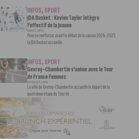
INFOS
,
SPORT
JDA Basket : Kevion Taylor intègre
l’effectif de la Jeanne
3 AOÛT, 2026
Pour se renforcer avant le début de la saison 2026-2027,
la JDA Basket accueille...
INFOS
,
SPORT
Gevrey-Chambertin s’anime avec le Tour
de France Femmes
30 JUILLET, 2026
La ville de Gevrey-Chambertin accueille le départ de la
quatrième étape du Tour de...