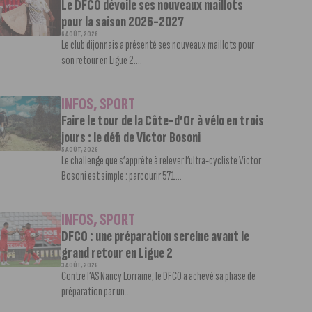
Le DFCO dévoile ses nouveaux maillots
pour la saison 2026-2027
6 AOÛT, 2026
Le club dijonnais a présenté ses nouveaux maillots pour
son retour en Ligue 2....
INFOS
,
SPORT
Faire le tour de la Côte-d’Or à vélo en trois
jours : le défi de Victor Bosoni
5 AOÛT, 2026
Le challenge que s’apprête à relever l’ultra-cycliste Victor
Bosoni est simple : parcourir 571...
INFOS
,
SPORT
DFCO : une préparation sereine avant le
grand retour en Ligue 2
3 AOÛT, 2026
Contre l’AS Nancy Lorraine, le DFCO a achevé sa phase de
préparation par un...