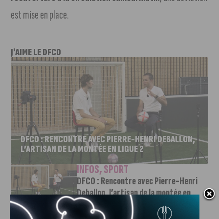
est mise en place.
J'AIME LE DFCO
DFCO : RENCONTRE AVEC PIERRE-HENRI DEBALLON,
L’ARTISAN DE LA MONTÉE EN LIGUE 2
INFOS
,
SPORT
DFCO : Rencontre avec Pierre-Henri
Deballon, l’artisan de la montée en
Ligue 2
7 AOÛT, 2026