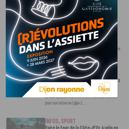
Le DFCO est de retour en Ligue 2 après trois ans
d’absence. La saison...
INFOS
,
SPORT
Nouvelle arrivée à la JDA Basket,
Shevon Thompson est dijonnais
7 AOÛT, 2026
Le mercato estival de la JDA n’est pas encore terminé.
Une nouvelle recrue vient...
INFOS
,
SPORT
Le DFCO dévoile ses nouveaux maillots
pour la saison 2026-2027
6 AOÛT, 2026
Le club dijonnais a présenté ses nouveaux maillots
pour son retour en Ligue 2....
INFOS
,
SPORT
Faire le tour de la Côte-d’Or à vélo en