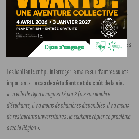
Gaulle-Lille
. François Rebsamen a confirmé une nouvelle
fois son envie de revoir cette ligne opérationnelle «
pour le
rayonnement de la ville
« .
CROUS, construction des bâtiments en hauteur : les
questions des habitants
Les habitants ont pu interroger le maire sur d’autres sujets
importants :
le cas des étudiants et du coût de la vie.
« La ville de Dijon a augmenté par 2 fois son nombre
d’étudiants, il y a moins de chambres disponibles, il y a moins
de restaurants universitaires : je souhaite régler ce problème
avec la Région ».