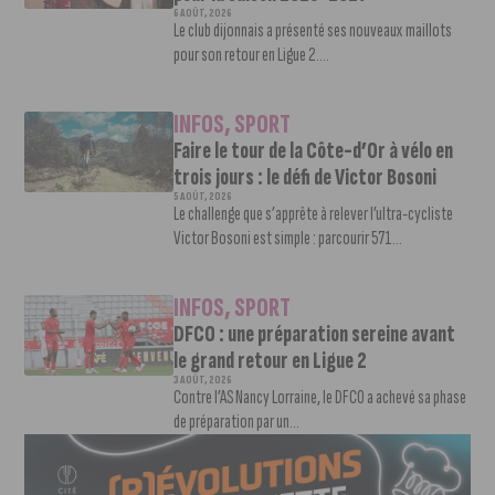
6 AOÛT, 2026
Le club dijonnais a présenté ses nouveaux maillots
pour son retour en Ligue 2....
INFOS
,
SPORT
Faire le tour de la Côte-d’Or à vélo en
trois jours : le défi de Victor Bosoni
5 AOÛT, 2026
Le challenge que s’apprête à relever l’ultra-cycliste
Victor Bosoni est simple : parcourir 571...
INFOS
,
SPORT
DFCO : une préparation sereine avant
le grand retour en Ligue 2
3 AOÛT, 2026
Contre l’AS Nancy Lorraine, le DFCO a achevé sa phase
de préparation par un...