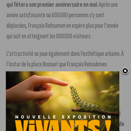
qui fêtera son premier anniversaire en mai
. Après une
année satisfaisante où 600.000 personnes s’y sont
déplacées, François Rebsamen en espère plus pour l’année
qui suit en atteignant les 800.000 visiteurs.
L’attractivité se joue également dans l’esthétique urbaine. À
l’instar de la place Bossuet que François Rebsabmen
souhaite végétaliser ou encore la rénovation de la rue
Monge. Même impatience du côté du nouveau centre
Dauphine que le maire qualifiait de « v
errue dans la ville
« .
Parler d’attractivité ne peut se faire sans parler du souhait
du rétablissement de la
ligne TGV Dijon-Roissy Charles de