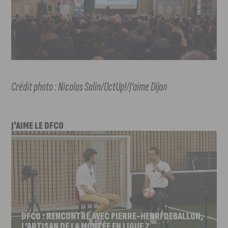
Crédit photo : Nicolas Salin/OctUp!/J’aime Dijon
J'AIME LE DFCO
DFCO : RENCONTRE AVEC PIERRE-HENRI DEBALLON,
L’ARTISAN DE LA MONTÉE EN LIGUE 2