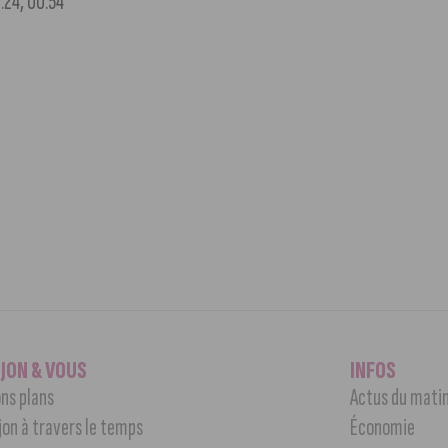
0:24, 00:54
IJON & VOUS
INFOS
ns plans
Actus du mati
jon à travers le temps
Économie