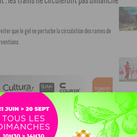
at : les trams ne circuleront pas dimanche
viter que le gel ne perturbe la circulation des rames de
rventions.
43
h17
0h34