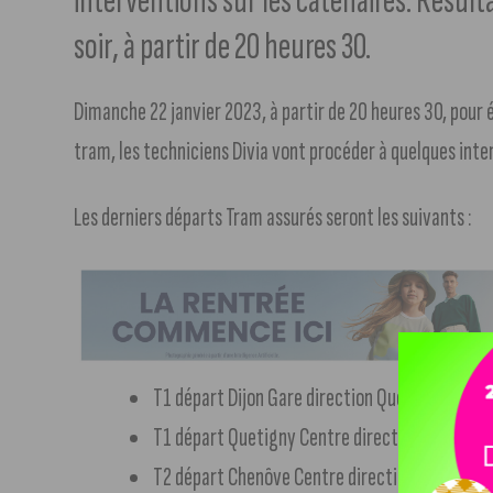
interventions sur les caténaires. Résult
soir, à partir de 20 heures 30.
Dimanche 22 janvier 2023, à partir de 20 heures 30, pour é
tram, les techniciens Divia vont procéder à quelques inte
Les derniers départs Tram assurés seront les suivants :
T1 départ Dijon Gare direction Quetigny : 20h
T1 départ Quetigny Centre direction Gare : 21
T2 départ Chenôve Centre direction Valmy: 2