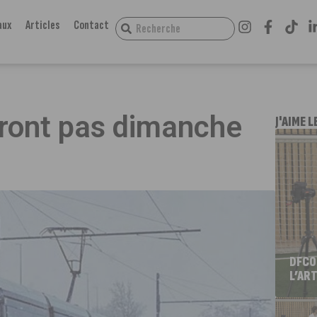
aux
Articles
Contact
eront pas dimanche
J'AIME L
DFCO
L’ART