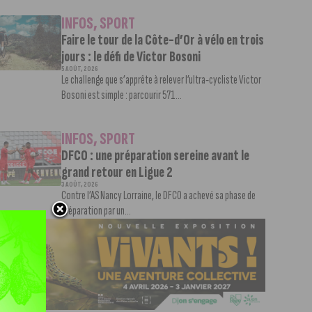
INFOS
,
SPORT
Faire le tour de la Côte-d’Or à vélo en trois
jours : le défi de Victor Bosoni
5 AOÛT, 2026
Le challenge que s’apprête à relever l’ultra-cycliste Victor
Bosoni est simple : parcourir 571...
INFOS
,
SPORT
DFCO : une préparation sereine avant le
grand retour en Ligue 2
3 AOÛT, 2026
Contre l’AS Nancy Lorraine, le DFCO a achevé sa phase de
préparation par un...