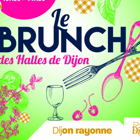
22
s 30 (sans prendre de voyageurs)
pour éviter que le givre
tement préventif de produits anti-gel
sur l’ensemble des
 matin seront aussi déployés pour procéder au dégivrage
ions météo, un salage préventif sur les quais des stations
té des piétons.
e
 22:20, 22:50, 23:20, 23:50, 00:15