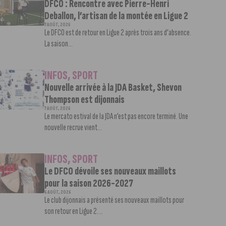
DFCO : Rencontre avec Pierre-Henri
Deballon, l’artisan de la montée en Ligue 2
7 AOÛT, 2026
Le DFCO est de retour en Ligue 2 après trois ans d’absence.
La saison...
INFOS
,
SPORT
Nouvelle arrivée à la JDA Basket, Shevon
Thompson est dijonnais
7 AOÛT, 2026
Le mercato estival de la JDA n’est pas encore terminé. Une
nouvelle recrue vient...
INFOS
,
SPORT
Le DFCO dévoile ses nouveaux maillots
pour la saison 2026-2027
6 AOÛT, 2026
Le club dijonnais a présenté ses nouveaux maillots pour
son retour en Ligue 2....