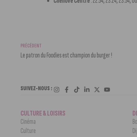
Chenôve Centre
: 22:54, 23:24, 23:54, 0
PRÉCÉDENT
Le patron du Foodies est champion du burger !
SUIVEZ-NOUS :
CULTURE & LOISIRS
D
Cinéma
Bo
Culture
Di