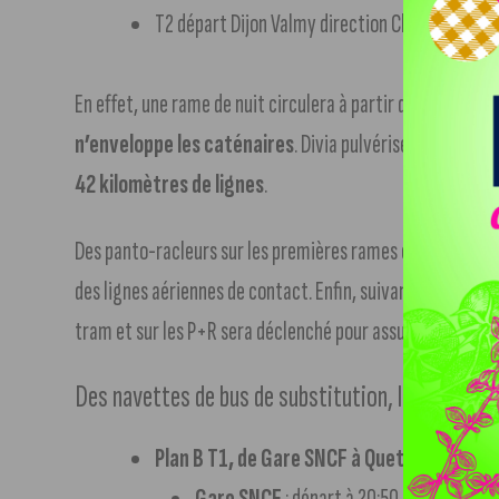
T2 départ Dijon Valmy direction Chenôve : 21h
En effet, une rame de nuit circulera à partir de 20 heure
n’enveloppe les caténaires
. Divia pulvérisera un trai
42 kilomètres de lignes
.
Des panto-racleurs sur les premières rames en service le
des lignes aériennes de contact. Enfin, suivant les condit
tram et sur les P+R sera déclenché pour assurer la sécuri
Des navettes de bus de substitution, ligne T1
Plan B T1, de Gare SNCF à Quetigny Centr
Gare SNCF
: départ à 20:50, 21:20, 21:50,