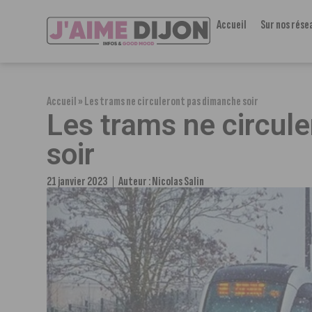
Accueil
Sur nos rése
Accueil
»
Les trams ne circuleront pas dimanche soir
Les trams ne circul
soir
21 janvier 2023
Auteur :
Nicolas Salin