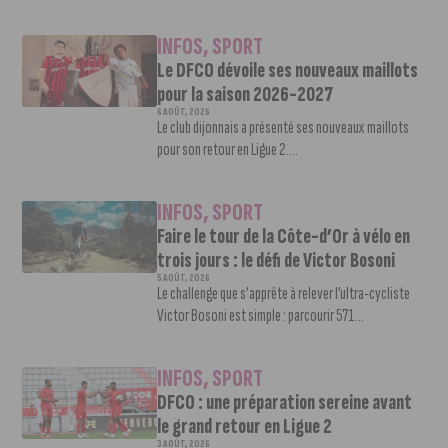
INFOS
,
SPORT
Le DFCO dévoile ses nouveaux maillots
pour la saison 2026-2027
6 AOÛT, 2026
Le club dijonnais a présenté ses nouveaux maillots
pour son retour en Ligue 2....
INFOS
,
SPORT
Faire le tour de la Côte-d’Or à vélo en
trois jours : le défi de Victor Bosoni
5 AOÛT, 2026
Le challenge que s’apprête à relever l’ultra-cycliste
Victor Bosoni est simple : parcourir 571...
INFOS
,
SPORT
DFCO : une préparation sereine avant
le grand retour en Ligue 2
3 AOÛT, 2026