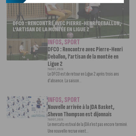
DFCO : RENCONTRE AVEC PIERRE-HENRI DEBALLON,
L’ARTISAN DE LA MONTÉE EN LIGUE 2
INFOS
,
SPORT
DFCO : Rencontre avec Pierre-Henri
Deballon, l’artisan de la montée en
Ligue 2
7 AOÛT, 2026
Le DFCO est de retour en Ligue 2 après trois ans
d’absence. La saison...
INFOS
,
SPORT
Nouvelle arrivée à la JDA Basket,
Shevon Thompson est dijonnais
7 AOÛT, 2026
Le mercato estival de la JDA n’est pas encore terminé.
Une nouvelle recrue vient...