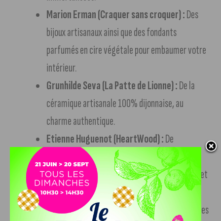
Marion Erman (Craquer sans croquer) :
Des
bijoux artisanaux ainsi que des fondants
parfumés en cire végétale pour embaumer votre
intérieur.
Grunhilde Seva (La Patte de Lionne) :
De la
céramique artisanale 100% dijonnaise, au
charme authentique.
Etienne Huguenot (HeartWood) :
De
magnifiques objets décoratifs en bois gravé.
Agnès Fouailly :
Des créations tout en finesse et
en élégance en porcelaine blanche et or.
Céline Chauvin (Clayline) :
Des boucles d’oreilles