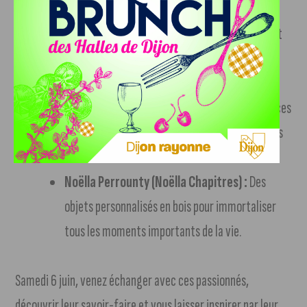
graphiques en argile polymère faites main.
François Margotton (Pumico) :
Du mobilier et
des objets de décoration en pièces uniques au
design affirmé.
Sandra Barrault (Il était une fois S) :
De douces
compositions florales réalisées à partir de fleurs
séchées.
Noëlla Perrounty (Noëlla Chapitres) :
Des
objets personnalisés en bois pour immortaliser
tous les moments importants de la vie.
Samedi 6 juin, venez échanger avec ces passionnés,
découvrir leur savoir-faire et vous laisser inspirer par leur