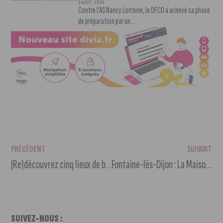
3 AOÛT, 2026
Contre l’AS Nancy Lorraine, le DFCO a achevé sa phase
de préparation par un...
PRÉCÉDENT
SUIVANT
(Re)découvrez cinq lieux de baignade à Dijon et ses alentours
Fontaine-lès-Dijon : La Maison natale de saint Bernard en péril
SUIVEZ-NOUS :