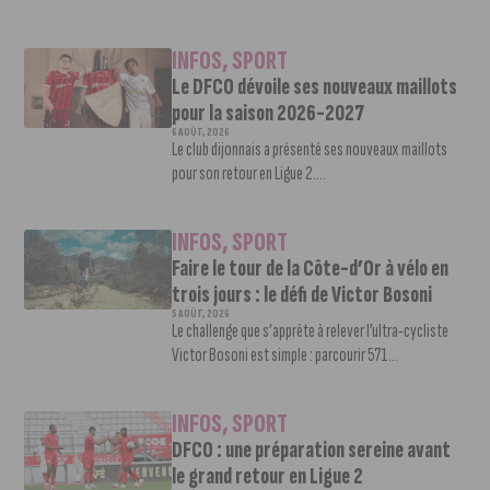
INFOS
,
SPORT
Le DFCO dévoile ses nouveaux maillots
pour la saison 2026-2027
6 AOÛT, 2026
Le club dijonnais a présenté ses nouveaux maillots
pour son retour en Ligue 2....
INFOS
,
SPORT
Faire le tour de la Côte-d’Or à vélo en
trois jours : le défi de Victor Bosoni
5 AOÛT, 2026
Le challenge que s’apprête à relever l’ultra-cycliste
Victor Bosoni est simple : parcourir 571...
INFOS
,
SPORT
DFCO : une préparation sereine avant
le grand retour en Ligue 2