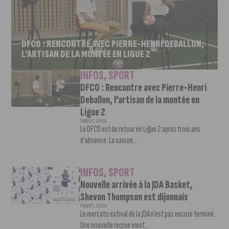
DFCO : RENCONTRE AVEC PIERRE-HENRI DEBALLON,
L’ARTISAN DE LA MONTÉE EN LIGUE 2
INFOS
,
SPORT
DFCO : Rencontre avec Pierre-Henri
Deballon, l’artisan de la montée en
Ligue 2
7 AOÛT, 2026
Le DFCO est de retour en Ligue 2 après trois ans
d’absence. La saison...
INFOS
,
SPORT
Nouvelle arrivée à la JDA Basket,
Shevon Thompson est dijonnais
7 AOÛT, 2026
Le mercato estival de la JDA n’est pas encore terminé.
Une nouvelle recrue vient...