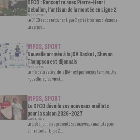
DFCO : Rencontre avec Pierre-Henri
Deballon, l’artisan de la montée en Ligue 2
7 AOÛT, 2026
Le DFCO est de retour en Ligue 2 après trois ans d’absence.
La saison...
INFOS
,
SPORT
Nouvelle arrivée à la JDA Basket, Shevon
Thompson est dijonnais
7 AOÛT, 2026
Le mercato estival de la JDA n’est pas encore terminé. Une
nouvelle recrue vient...
INFOS
,
SPORT
Le DFCO dévoile ses nouveaux maillots
pour la saison 2026-2027
6 AOÛT, 2026
Le club dijonnais a présenté ses nouveaux maillots pour
son retour en Ligue 2....