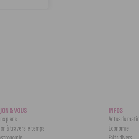
IJON & VOUS
INFOS
ns plans
Actus du mati
jon à travers le temps
Économie
astronomie
Faits divers