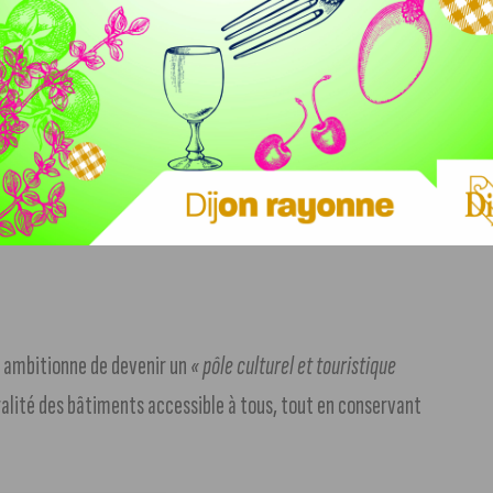
iocèse de Dijon s’engagent dans une démarche de
n partenariat avec la Fondation du patrimoine, une
de la restauration de la Maison natale de saint Bernard »,
d ambitionne de devenir un
« pôle culturel et touristique
gralité des bâtiments accessible à tous, tout en conservant