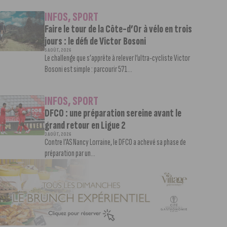
INFOS
,
SPORT
Faire le tour de la Côte-d’Or à vélo en trois
jours : le défi de Victor Bosoni
5 AOÛT, 2026
Le challenge que s’apprête à relever l’ultra-cycliste Victor
Bosoni est simple : parcourir 571...
INFOS
,
SPORT
DFCO : une préparation sereine avant le
grand retour en Ligue 2
3 AOÛT, 2026
Contre l’AS Nancy Lorraine, le DFCO a achevé sa phase de
préparation par un...