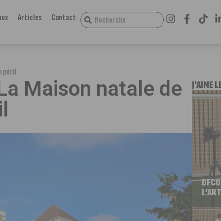
aux
Articles
Contact
 péril
 La Maison natale de
J'AIME L
l
DFCO
L’ART