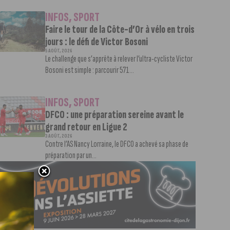
INFOS
,
SPORT
Faire le tour de la Côte-d’Or à vélo en trois
jours : le défi de Victor Bosoni
5 AOÛT, 2026
Le challenge que s’apprête à relever l’ultra-cycliste Victor
Bosoni est simple : parcourir 571...
INFOS
,
SPORT
DFCO : une préparation sereine avant le
grand retour en Ligue 2
3 AOÛT, 2026
Contre l’AS Nancy Lorraine, le DFCO a achevé sa phase de
préparation par un...