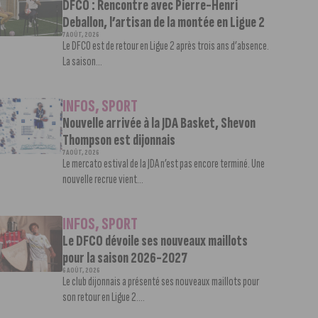
DFCO : Rencontre avec Pierre-Henri
Deballon, l’artisan de la montée en Ligue 2
7 AOÛT, 2026
Le DFCO est de retour en Ligue 2 après trois ans d’absence.
La saison...
INFOS
,
SPORT
Nouvelle arrivée à la JDA Basket, Shevon
Thompson est dijonnais
7 AOÛT, 2026
Le mercato estival de la JDA n’est pas encore terminé. Une
nouvelle recrue vient...
INFOS
,
SPORT
Le DFCO dévoile ses nouveaux maillots
pour la saison 2026-2027
6 AOÛT, 2026
Le club dijonnais a présenté ses nouveaux maillots pour
son retour en Ligue 2....