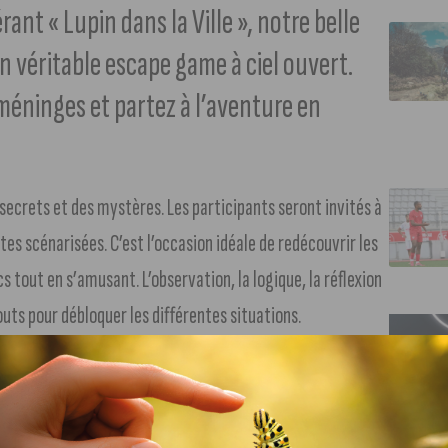
nt « Lupin dans la Ville », notre belle
 véritable escape game à ciel ouvert.
éninges et partez à l’aventure en
secrets et des mystères. Les participants seront invités à
êtes scénarisées. C’est l’occasion idéale de redécouvrir les
s tout en s’amusant. L’observation, la logique, la réflexion
outs pour débloquer les différentes situations.
ra remettre au point de départ un sac officiel de
ssoires et d’un smartphone (indispensable pour interagir
 d’étape en étape à votre propre rythme. Conçu pour être