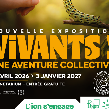
n aux fins limiers qu’aux familles venues partager un moment
z votre camp !
t : « Arsène Lupin contre la Reine Victoria ». Le célèbre
égendaire diamant Koh-i-noor au cours d’une escapade à
 britannique afin de restituer la pierre précieuse à son
ns compter sur la détermination de la Reine Victoria, bien