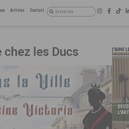
aux
Articles
Contact
e chez les Ducs
J'AIME L
DFCO
L’ART