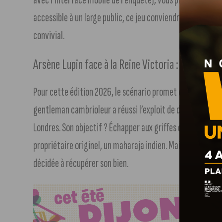
accessible à un large public, ce jeu conviendra aussi bie
convivial.
Arsène Lupin face à la Reine Victoria : Choisisse
Pour cette édition 2026, le scénario promet d’être palpitan
gentleman cambrioleur a réussi l’exploit de dérober le l
Londres. Son objectif ? Échapper aux griffes de la couronne
propriétaire originel, un maharaja indien. Mais c’était sa
décidée à récupérer son bien.