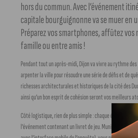
hors du commun. Avec l’événement itinéra
capitale bourguignonne va se muer en un
Préparez vos smartphones, affûtez vos m
famille ou entre amis !
Pendant tout un après-midi, Dijon va vivre au rythme des 
arpenter la ville pour résoudre une série de défis et de qu
richesses architecturales et historiques de la cité des Duc
ainsi qu’un bon esprit de cohésion seront vos meilleurs at
Côté logistique, rien de plus simple : chaque équipe se ver
l’événement contenant un livret de jeu. Munis de ces acce
avec l’interface mobile de l’enquête), vous progresserez