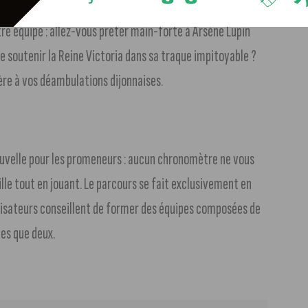
tre équipe : allez-vous prêter main-forte à Arsène Lupin
e soutenir la Reine Victoria dans sa traque impitoyable ?
ère à vos déambulations dijonnaises.
ouvelle pour les promeneurs : aucun chronomètre ne vous
ille tout en jouant. Le parcours se fait exclusivement en
nisateurs conseillent de former des équipes composées de
tes que deux.