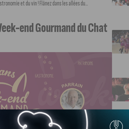
tronomie et du vin ! Flânez dans les allées du...
 Week-end Gourmand du Chat