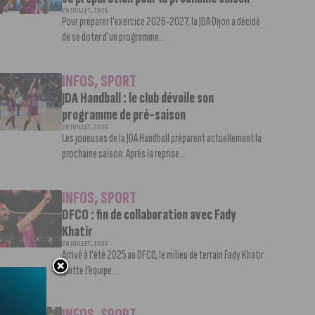
28 JUILLET, 2026
Pour préparer l'exercice 2026-2027, la JDA Dijon a décidé
de se doter d'un programme...
INFOS
,
SPORT
JDA Handball : le club dévoile son
programme de pré-saison
28 JUILLET, 2026
Les joueuses de la JDA Handball préparent actuellement la
prochaine saison. Après la reprise...
INFOS
,
SPORT
DFCO : fin de collaboration avec Fady
Khatir
28 JUILLET, 2026
Arrivé à l'été 2025 au DFCO, le milieu de terrain Fady Khatir
quitte l’équipe...
INFOS
,
SPORT