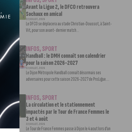
Avant la Ligue 2, le DFCO retrouvera
Sochaux en amical
22 JUILLET, 2026
Le DFCO se déplacera au stade Christian-Doussot, à Saint-
Vit, pour son avant- dernier match...
INFOS
,
SPORT
Handball : le DMH connaît son calendrier
pour la saison 2026-2027
22 JUILLET, 2026
Le Dijon Métropole Handball connaît désormais ses
adversaires pour cette saison 2026-2027 de ProLigue....
INFOS
,
SPORT
La circulation et le stationnement
impactés par le Tour de France Femmes le
3 et 4 août
22 JUILLET, 2026
Le Tour de France Femmes passe à Dijon le 4 aout lors d’un