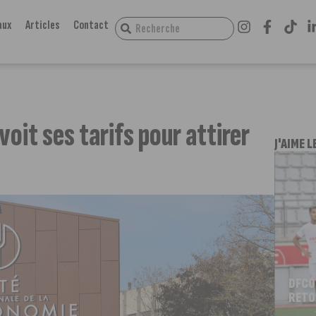
aux
Articles
Contact
oit ses tarifs pour attirer
J'AIME L
DFCO
RETO