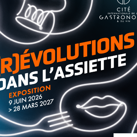
à Dole, les 28 et 29 septembre prochain, Dijon et la Cité
 d’honneur. Comme un clin...
uité à la Cité de la