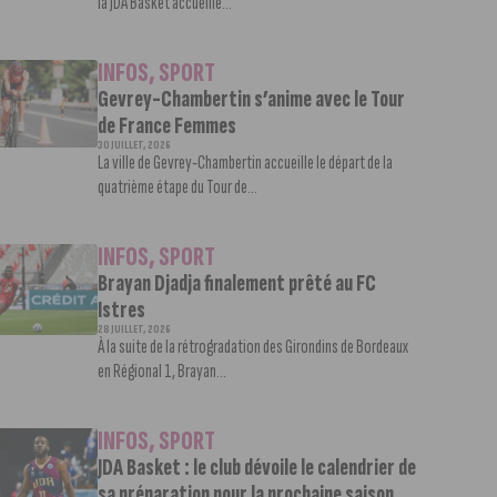
la JDA Basket accueille...
INFOS
,
SPORT
Gevrey-Chambertin s’anime avec le Tour
de France Femmes
30 JUILLET, 2026
La ville de Gevrey-Chambertin accueille le départ de la
quatrième étape du Tour de...
INFOS
,
SPORT
Brayan Djadja finalement prêté au FC
Istres
28 JUILLET, 2026
À la suite de la rétrogradation des Girondins de Bordeaux
en Régional 1, Brayan...
INFOS
,
SPORT
JDA Basket : le club dévoile le calendrier de
sa préparation pour la prochaine saison