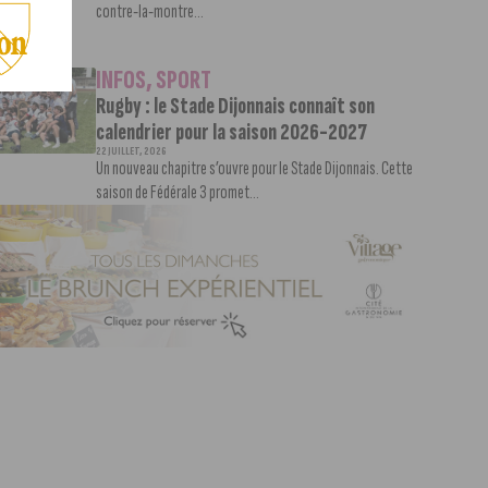
contre-la-montre...
INFOS
,
SPORT
Rugby : le Stade Dijonnais connaît son
calendrier pour la saison 2026-2027
22 JUILLET, 2026
Un nouveau chapitre s’ouvre pour le Stade Dijonnais. Cette
saison de Fédérale 3 promet...