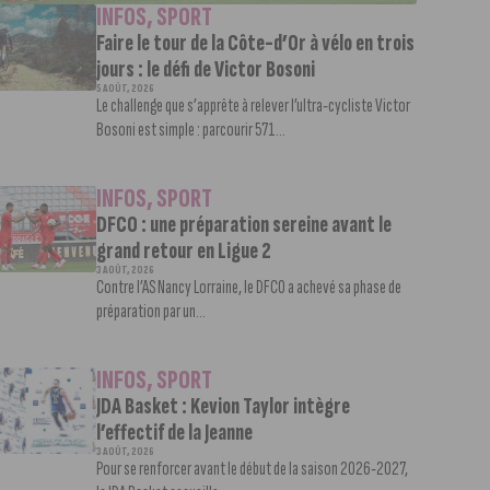
INFOS
,
SPORT
Faire le tour de la Côte-d’Or à vélo en trois
jours : le défi de Victor Bosoni
5 AOÛT, 2026
Le challenge que s’apprête à relever l’ultra-cycliste Victor
Bosoni est simple : parcourir 571...
INFOS
,
SPORT
DFCO : une préparation sereine avant le
grand retour en Ligue 2
3 AOÛT, 2026
Contre l’AS Nancy Lorraine, le DFCO a achevé sa phase de
préparation par un...
INFOS
,
SPORT
JDA Basket : Kevion Taylor intègre
l’effectif de la Jeanne
3 AOÛT, 2026
Pour se renforcer avant le début de la saison 2026-2027,