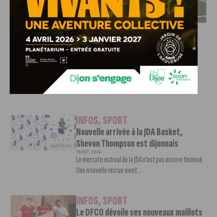
L’ARTISAN DE LA MONTÉE EN LIGUE 2
INFOS
,
SPORT
DFCO : Rencontre avec Pierre-Henri
Deballon, l’artisan de la montée en
Ligue 2
7 AOÛT, 2026
Le DFCO est de retour en Ligue 2 après trois ans
d’absence. La saison...
INFOS
,
SPORT
Nouvelle arrivée à la JDA Basket,
Shevon Thompson est dijonnais
7 AOÛT, 2026
Le mercato estival de la JDA n’est pas encore terminé.
Une nouvelle recrue vient...
INFOS
,
SPORT
Le DFCO dévoile ses nouveaux maillots