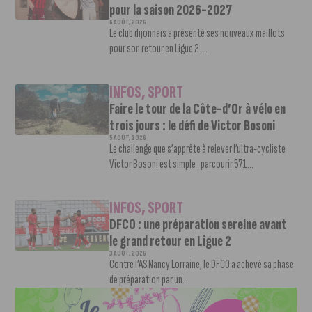
pour la saison 2026-2027
6 AOÛT, 2026
Le club dijonnais a présenté ses nouveaux maillots
pour son retour en Ligue 2....
INFOS
,
SPORT
Faire le tour de la Côte-d’Or à vélo en
trois jours : le défi de Victor Bosoni
5 AOÛT, 2026
Le challenge que s’apprête à relever l’ultra-cycliste
Victor Bosoni est simple : parcourir 571...
INFOS
,
SPORT
DFCO : une préparation sereine avant
le grand retour en Ligue 2
3 AOÛT, 2026
Contre l’AS Nancy Lorraine, le DFCO a achevé sa phase
de préparation par un...