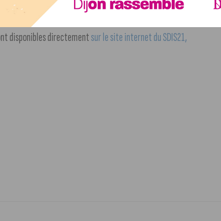
ssociant
un message d’appel aux citoyens à devenir
sont disponibles directement
sur le site internet du SDIS21,