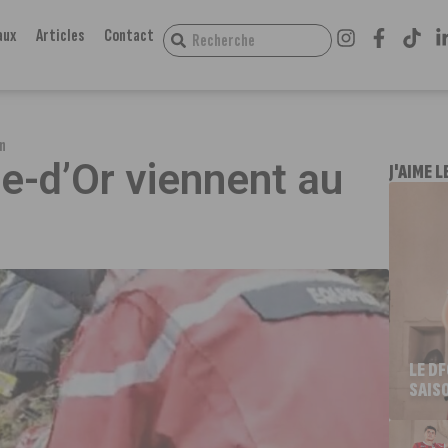
aux
Articles
Contact
en
e-d’Or viennent au
J'AIME L
LE D
SAIS