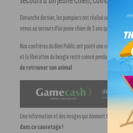
secours d’un jeune chien, coincé dans u
Dimanche dernier, les pompiers ont réalisé une opération 
venus au secours d’un jeune chien de 3 ans qui était coincé
Nos confrères du Bien Public ont posté une courte vidéo
s
et la libération du beagle resté coincé pendant près de 2
de retrouver son animal
.
Une information et des images qui donnent très rapidem
dans ce sauvetage !