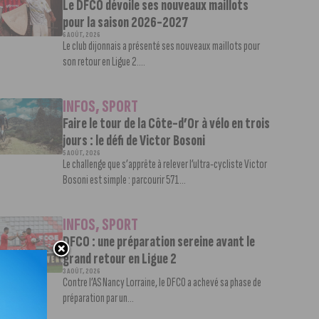
Le DFCO dévoile ses nouveaux maillots
pour la saison 2026-2027
6 AOÛT, 2026
Le club dijonnais a présenté ses nouveaux maillots pour
son retour en Ligue 2....
INFOS
,
SPORT
Faire le tour de la Côte-d’Or à vélo en trois
jours : le défi de Victor Bosoni
5 AOÛT, 2026
Le challenge que s’apprête à relever l’ultra-cycliste Victor
Bosoni est simple : parcourir 571...
INFOS
,
SPORT
DFCO : une préparation sereine avant le
grand retour en Ligue 2
3 AOÛT, 2026
Contre l’AS Nancy Lorraine, le DFCO a achevé sa phase de
préparation par un...