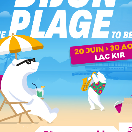
n trou.
de sauvetage peu banale. En effet, les sauveteurs sont
 dans un trou depuis la veille.
ur le site internet
, montrant l’acharnement des pompiers
4 heures. On peut aussi apercevoir
la maitresse heureuse
ent le sourire…
Bravo à tous les pompiers engagés