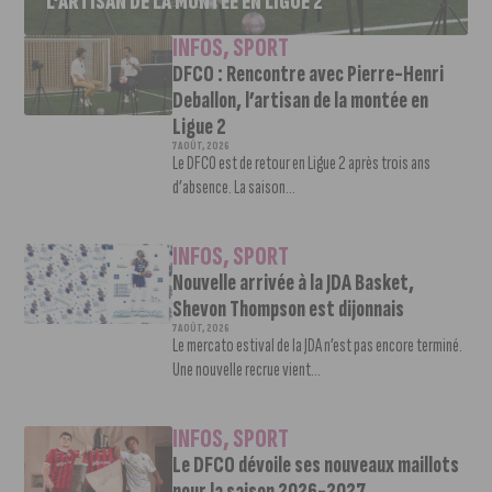
L’ARTISAN DE LA MONTÉE EN LIGUE 2
INFOS
,
SPORT
DFCO : Rencontre avec Pierre-Henri
Deballon, l’artisan de la montée en
Ligue 2
7 AOÛT, 2026
Le DFCO est de retour en Ligue 2 après trois ans
d’absence. La saison...
INFOS
,
SPORT
Nouvelle arrivée à la JDA Basket,
Shevon Thompson est dijonnais
7 AOÛT, 2026
Le mercato estival de la JDA n’est pas encore terminé.
Une nouvelle recrue vient...
INFOS
,
SPORT
Le DFCO dévoile ses nouveaux maillots
pour la saison 2026-2027