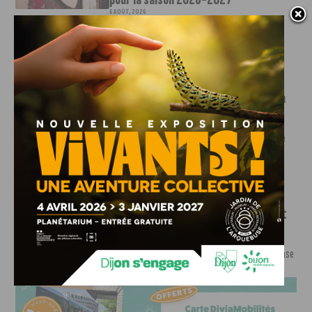
6 AOÛT, 2026
Le club dijonnais a présenté ses nouveaux maillots
pour son retour en Ligue 2....
INFOS
,
SPORT
Faire le tour de la Côte-d’Or à vélo en
trois jours : le défi de Victor Bosoni
5 AOÛT, 2026
Le challenge que s’apprête à relever l’ultra-cycliste
Victor Bosoni est simple : parcourir 571...
INFOS
,
SPORT
DFCO : une préparation sereine avant
le grand retour en Ligue 2
3 AOÛT, 2026
Contre l’AS Nancy Lorraine, le DFCO a achevé sa phase
de préparation par un...