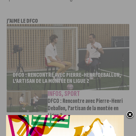
J'AIME LE DFCO
DFCO : RENCONTRE AVEC PIERRE-HENRI DEBALLON,
L’ARTISAN DE LA MONTÉE EN LIGUE 2
INFOS
,
SPORT
DFCO : Rencontre avec Pierre-Henri
Deballon, l’artisan de la montée en
Ligue 2
7 AOÛT, 2026
Le DFCO est de retour en Ligue 2 après trois ans
d’absence. La saison...