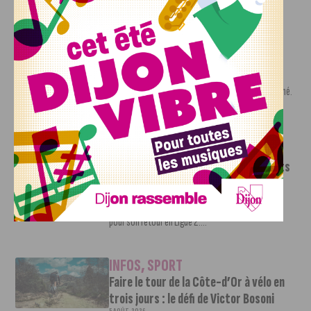
INFOS
,
SPORT
Nouvelle arrivée à la JDA Basket,
Shevon Thompson est dijonnais
7 AOÛT, 2026
Le mercato estival de la JDA n’est pas encore terminé.
Une nouvelle recrue vient...
INFOS
,
SPORT
Le DFCO dévoile ses nouveaux maillots
pour la saison 2026-2027
6 AOÛT, 2026
Le club dijonnais a présenté ses nouveaux maillots
pour son retour en Ligue 2....
INFOS
,
SPORT
Faire le tour de la Côte-d’Or à vélo en
trois jours : le défi de Victor Bosoni
5 AOÛT, 2026