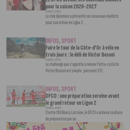
pour la saison 2026-2027
6 AOÛT, 2026
Le club dijonnais a présenté ses nouveaux maillots
pour son retour en Ligue 2....
INFOS
,
SPORT
Faire le tour de la Côte-d’Or à vélo en
trois jours : le défi de Victor Bosoni
5 AOÛT, 2026
Le challenge que s’apprête à relever l’ultra-cycliste
Victor Bosoni est simple : parcourir 571...
INFOS
,
SPORT
DFCO : une préparation sereine avant
le grand retour en Ligue 2
3 AOÛT, 2026
Contre l’AS Nancy Lorraine, le DFCO a achevé sa phase
de préparation par un...