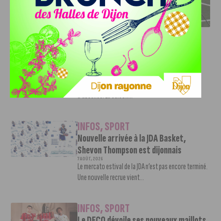
DFCO : RENCONTRE AVEC PIERRE-HENRI DEBALLON,
L’ARTISAN DE LA MONTÉE EN LIGUE 2
INFOS
,
SPORT
DFCO : Rencontre avec Pierre-Henri
Deballon, l’artisan de la montée en
Ligue 2
7 AOÛT, 2026
Le DFCO est de retour en Ligue 2 après trois ans
d’absence. La saison...
INFOS
,
SPORT
Nouvelle arrivée à la JDA Basket,
Shevon Thompson est dijonnais
7 AOÛT, 2026
Le mercato estival de la JDA n’est pas encore terminé.
Une nouvelle recrue vient...
INFOS
,
SPORT
Le DFCO dévoile ses nouveaux maillots