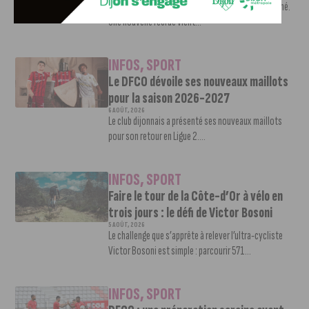
Le mercato estival de la JDA n’est pas encore terminé.
Une nouvelle recrue vient...
INFOS
,
SPORT
Le DFCO dévoile ses nouveaux maillots
pour la saison 2026-2027
6 AOÛT, 2026
Le club dijonnais a présenté ses nouveaux maillots
pour son retour en Ligue 2....
INFOS
,
SPORT
Faire le tour de la Côte-d’Or à vélo en
trois jours : le défi de Victor Bosoni
5 AOÛT, 2026
Le challenge que s’apprête à relever l’ultra-cycliste
Victor Bosoni est simple : parcourir 571...
INFOS
,
SPORT