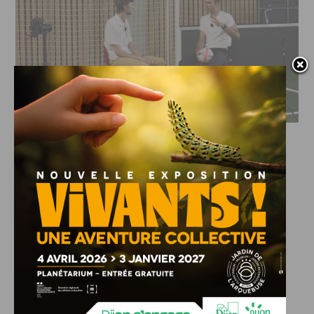
DFCO : RENCONTRE AVEC PIERRE-HENRI DEBALLON,
L’ARTISAN DE LA MONTÉE EN LIGUE 2
INFOS
,
SPORT
DFCO : Rencontre avec Pierre-Henri
Deballon, l’artisan de la montée en
Ligue 2
7 AOÛT, 2026
Le DFCO est de retour en Ligue 2 après trois ans
d’absence. La saison...
INFOS
,
SPORT
Nouvelle arrivée à la JDA Basket,
Shevon Thompson est dijonnais
7 AOÛT, 2026