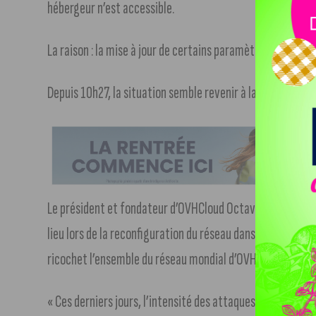
hébergeur n’est accessible.
La raison : la mise à jour de certains paramètres qui aura
Depuis 10h27, la situation semble revenir à la normale.
Le président et fondateur d’OVHCloud Octave Klaba a twe
lieu lors de la reconfiguration du réseau dans un data-ce
ricochet l’ensemble du réseau mondial d’OVH.
« Ces derniers jours, l’intensité des attaques par déni d