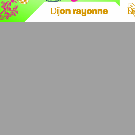
utant de nouvelles infrastructures dans notre data
 a provoqué la panne du network », explique le patron