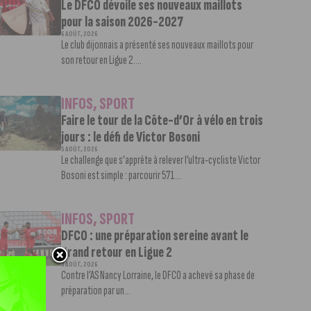
Le DFCO dévoile ses nouveaux maillots
pour la saison 2026-2027
6 AOÛT, 2026
Le club dijonnais a présenté ses nouveaux maillots pour
son retour en Ligue 2....
INFOS
,
SPORT
Faire le tour de la Côte-d’Or à vélo en trois
jours : le défi de Victor Bosoni
5 AOÛT, 2026
Le challenge que s’apprête à relever l’ultra-cycliste Victor
Bosoni est simple : parcourir 571...
INFOS
,
SPORT
DFCO : une préparation sereine avant le
grand retour en Ligue 2
3 AOÛT, 2026
Contre l’AS Nancy Lorraine, le DFCO a achevé sa phase de
préparation par un...