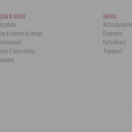
IJON & VOUS
INFOS
ns plans
Actus du mati
jon à travers le temps
Économie
astronomie
Faits divers
aime /J’aime moins
Transport
ourisme