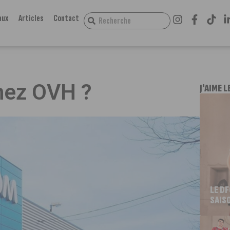
aux
Articles
Contact
hez OVH ?
J'AIME L
LE D
SAIS