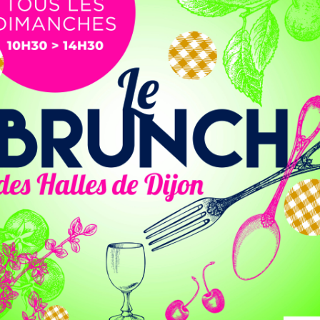
it impacté la totalité du réseau OVH.
eté à 10 heures et indique une erreur humaine ayant eu
nter basé aux Etats-Unis. Le problème a donc impacté par
e service a beaucoup augmenté. Nous avons décidé