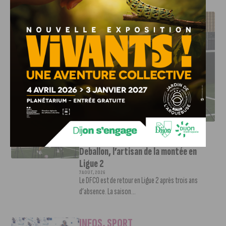
J'AIME LE DFCO
DFCO : RENCONTRE AVEC PIERRE-HENRI DEBALLON,
L’ARTISAN DE LA MONTÉE EN LIGUE 2
INFOS
,
SPORT
DFCO : Rencontre avec Pierre-Henri
Deballon, l’artisan de la montée en
Ligue 2
7 AOÛT, 2026
Le DFCO est de retour en Ligue 2 après trois ans
d’absence. La saison...
INFOS
,
SPORT