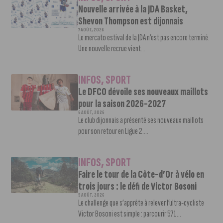
Nouvelle arrivée à la JDA Basket,
Shevon Thompson est dijonnais
7 AOÛT, 2026
Le mercato estival de la JDA n’est pas encore terminé.
Une nouvelle recrue vient...
INFOS
,
SPORT
Le DFCO dévoile ses nouveaux maillots
pour la saison 2026-2027
6 AOÛT, 2026
Le club dijonnais a présenté ses nouveaux maillots
pour son retour en Ligue 2....
INFOS
,
SPORT
Faire le tour de la Côte-d’Or à vélo en
trois jours : le défi de Victor Bosoni
5 AOÛT, 2026
Le challenge que s’apprête à relever l’ultra-cycliste
Victor Bosoni est simple : parcourir 571...