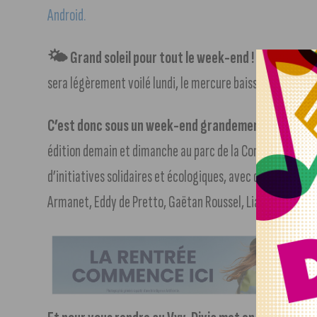
Android.
🌤 Grand soleil pour tout le week-end ! Il fera 25 d
sera légèrement voilé lundi, le mercure baissera de quelq
C’est donc sous un week-end grandement ensoleillé qu
édition demain et dimanche au parc de la Combe à la Serp
d’initiatives solidaires et écologiques, avec de nombreus
Armanet, Eddy de Pretto, Gaëtan Roussel, Liam Gallagher,