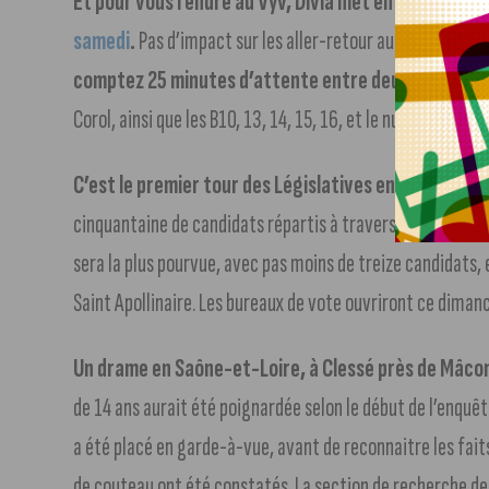
Et pour vous rendre au Vyv, Divia met en place des 
samedi
.
Pas d’impact sur les aller-retour au festival, mai
comptez 25 minutes d’attente entre deux passage
Corol, ainsi que les B10, 13, 14, 15, 16, et le numéro comp
C’est le premier tour des Législatives en France et
cinquantaine de candidats répartis à travers les cinq cir
sera la plus pourvue, avec pas moins de treize candidats
Saint Apollinaire. Les bureaux de vote ouvriront ce dima
Un drame en Saône-et-Loire, à Clessé près de Mâcon
de 14 ans aurait été poignardée selon le début de l’enquê
a été placé en garde-à-vue, avant de reconnaitre les fait
de couteau ont été constatés. La section de recherche de D