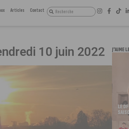
aux
Articles
Contact
endredi 10 juin 2022
J'AIME L
LE D
SAIS