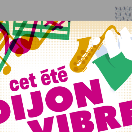
egrés aujourd’hui, 28 samedi et 29 dimanche !
Le soleil
ues degrés.
e vous allez faire la fête au Vyv Festival.
3ème
ent. Avec de la musique mais aussi une trentaine
es associations présentes sur place. Côté concerts, Juliette
 The Smile avec Thom Yorke, ou encore M.I.A.