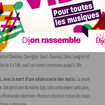
navettes gratuites, et ce,
malgré la grève prévue ce
s des impacts sur le reste. Sur les lignes de tramway,
s
. Pour les Lianes, entre 20 et 30 minutes d’attente. Le
lémentaire, le 18, ne circuleront pas de la journée demain.
 en Côte-d’Or ce dimanche.
Vous retrouverez une
conscriptions du département. La troisième circonscription
, entre Chenôve, Chevigny-Saint-Sauveur, Dijon, Longvic et
nche de 8 à 18h, sauf certaines communes jusqu’à 19h.
, avec la mort d’une adolescente hier matin.
La jeune
te. Son petit ami du même âge, sans antécédent judiciaire,
s d’homicide volontaire. Plusieurs dizaines traces de coups
ijon a été saisie.