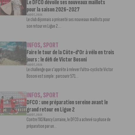
Le DFCO dévoile ses nouveaux maillots
pour la saison 2026-2027
6 AOÛT, 2026
Le club dijonnais a présenté ses nouveaux maillots pour
son retour en Ligue 2....
INFOS
,
SPORT
Faire le tour de la Côte-d’Or à vélo en trois
jours : le défi de Victor Bosoni
5 AOÛT, 2026
Le challenge que s’apprête à relever l’ultra-cycliste Victor
Bosoni est simple : parcourir 571...
INFOS
,
SPORT
DFCO : une préparation sereine avant le
grand retour en Ligue 2
3 AOÛT, 2026
Contre l’AS Nancy Lorraine, le DFCO a achevé sa phase de
préparation par un...