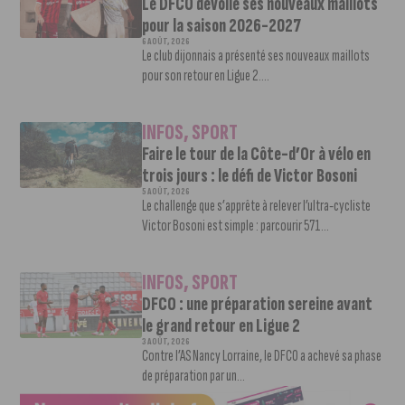
Le DFCO dévoile ses nouveaux maillots
pour la saison 2026-2027
6 AOÛT, 2026
Le club dijonnais a présenté ses nouveaux maillots
pour son retour en Ligue 2....
INFOS
,
SPORT
Faire le tour de la Côte-d’Or à vélo en
trois jours : le défi de Victor Bosoni
5 AOÛT, 2026
Le challenge que s’apprête à relever l’ultra-cycliste
Victor Bosoni est simple : parcourir 571...
INFOS
,
SPORT
DFCO : une préparation sereine avant
le grand retour en Ligue 2
3 AOÛT, 2026
Contre l’AS Nancy Lorraine, le DFCO a achevé sa phase
de préparation par un...