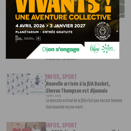
DFCO : RENCONTRE AVEC PIERRE-HENRI DEBALLON,
L’ARTISAN DE LA MONTÉE EN LIGUE 2
INFOS
,
SPORT
DFCO : Rencontre avec Pierre-Henri
Deballon, l’artisan de la montée en
Ligue 2
7 AOÛT, 2026
Le DFCO est de retour en Ligue 2 après trois ans
d’absence. La saison...
INFOS
,
SPORT
Nouvelle arrivée à la JDA Basket,
Shevon Thompson est dijonnais
7 AOÛT, 2026
Le mercato estival de la JDA n’est pas encore terminé.
Une nouvelle recrue vient...
INFOS
,
SPORT