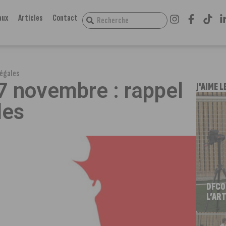
aux
Articles
Contact
légales
7 novembre : rappel
J'AIME L
les
DFCO
L’ART