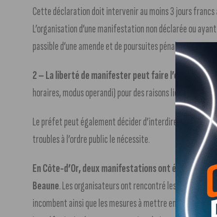
Cette déclaration doit intervenir au moins 3 jours francs 
L’organisation d’une manifestation non déclarée ou ayant 
passible d’une amende et de poursuites pénales.
2 – La liberté de manifester peut faire l’objet d’un
horaires, modus operandi) pour des raisons liées au risque 
Le préfet peut également décider d’interdire une manifes
troubles à l’ordre public le nécessite.
En Côte-d’Or, deux manifestations ont été déclarée
Beaune
. Les organisateurs ont rencontré les autorités p
incombent ainsi que les mesures à mettre en place pour as