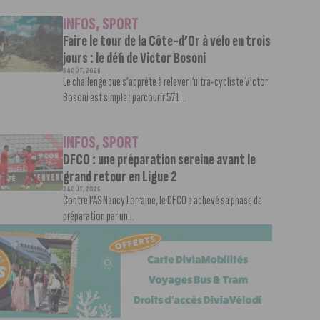
INFOS
,
SPORT
Faire le tour de la Côte-d’Or à vélo en trois
jours : le défi de Victor Bosoni
5 AOÛT, 2026
Le challenge que s’apprête à relever l’ultra-cycliste Victor
Bosoni est simple : parcourir 571...
INFOS
,
SPORT
DFCO : une préparation sereine avant le
grand retour en Ligue 2
3 AOÛT, 2026
Contre l’AS Nancy Lorraine, le DFCO a achevé sa phase de
préparation par un...