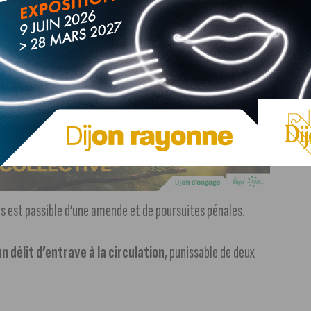
per à ce mouvement à le faire dans le cadre de ces
clarée ou après avoir été interdite, elle devient un
u’elle crée, faire l’objet d’un ordre de dispersion.
ts est passible d’une amende et de poursuites pénales.
n délit d’entrave à la circulation
, punissable de deux