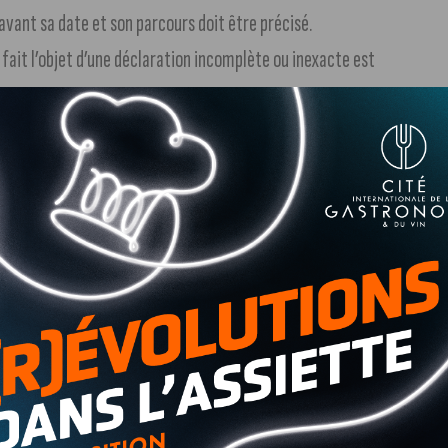
avant sa date et son parcours doit être précisé.
fait l’objet d’une déclaration incomplète ou inexacte est
 encadrement par les autorités publiques
(lieux,
de troubles à l’ordre public.
tation ou de demander sa dispersion si le risque de
s et autorisées
: celle de
Dijon
(rocade) et celle de
réfectorales et connaissent les responsabilités qui leur
surer la sécurité des personnes et des biens.