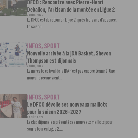
DFCO : Rencontre avec Pierre-Henri
Deballon, l’artisan de la montée en Ligue 2
7 AOÛT, 2026
Le DFCO est de retour en Ligue 2 après trois ans d’absence.
La saison...
INFOS
,
SPORT
Nouvelle arrivée à la JDA Basket, Shevon
Thompson est dijonnais
7 AOÛT, 2026
Le mercato estival de la JDA n’est pas encore terminé. Une
nouvelle recrue vient...
INFOS
,
SPORT
Le DFCO dévoile ses nouveaux maillots
pour la saison 2026-2027
6 AOÛT, 2026
Le club dijonnais a présenté ses nouveaux maillots pour
son retour en Ligue 2....