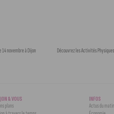
e 14 novembre à Dijon
IJON & VOUS
INFOS
ns plans
Actus du mati
jon à travers le temps
Économie