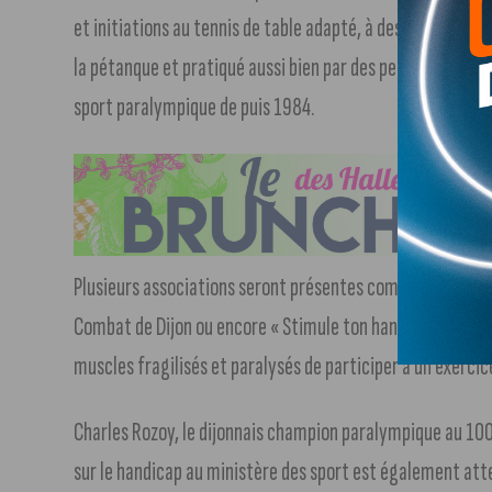
et initiations au tennis de table adapté, à des parcours d
la pétanque et pratiqué aussi bien par des personnes vali
sport paralympique de puis 1984.
Plusieurs associations seront présentes comme l’AHCUB (A
Combat de Dijon ou encore « Stimule ton handicap » qui u
muscles fragilisés et paralysés de participer à un exercic
Charles Rozoy, le dijonnais champion paralympique au 100 
sur le handicap au ministère des sport est également att