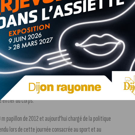
e motricité ou encore de boccia, sport de boule apparenté à
des que des personnes en situation de handicap, et classé
sso Handisport et Culture de l’UB), l’asso de Canne de
tilise l’electrostimulation sur rameur pour permettre aux
e entier du corps.
m papillon de 2012 et aujourd’hui chargé de la politique
endu lors de cette journée consacrée au sport et au