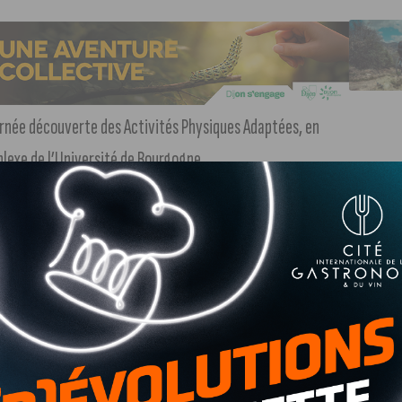
rnée découverte des Activités Physiques Adaptées, en
plexe de l’Université de Bourgogne.
icipant à la journée de découverte des
Et Optimisation de la Performance Sportive) que Simon
dans ce projet caritatif.
vec un handicap seront proposées avec des démonstrations