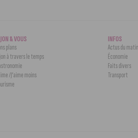
IJON & VOUS
INFOS
ns plans
Actus du mati
jon à travers le temps
Économie
astronomie
Faits divers
aime /J’aime moins
Transport
ourisme