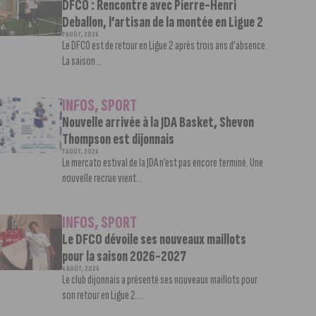
DFCO : Rencontre avec Pierre-Henri
Deballon, l’artisan de la montée en Ligue 2
7 AOÛT, 2026
Le DFCO est de retour en Ligue 2 après trois ans d’absence.
La saison...
INFOS
,
SPORT
Nouvelle arrivée à la JDA Basket, Shevon
Thompson est dijonnais
7 AOÛT, 2026
Le mercato estival de la JDA n’est pas encore terminé. Une
nouvelle recrue vient...
INFOS
,
SPORT
Le DFCO dévoile ses nouveaux maillots
pour la saison 2026-2027
6 AOÛT, 2026
Le club dijonnais a présenté ses nouveaux maillots pour
son retour en Ligue 2....