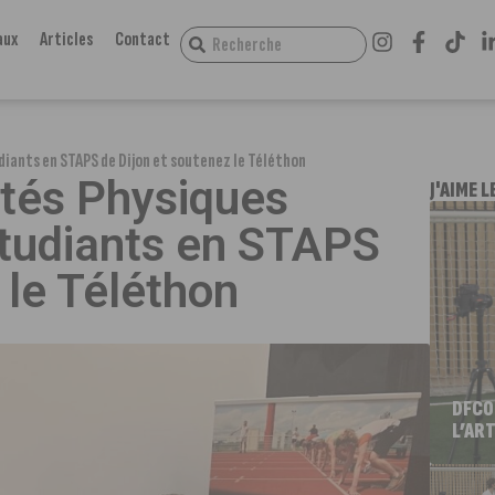
aux
Articles
Contact
diants en STAPS de Dijon et soutenez le Téléthon
ités Physiques
J'AIME L
étudiants en STAPS
 le Téléthon
DFCO
L’ART