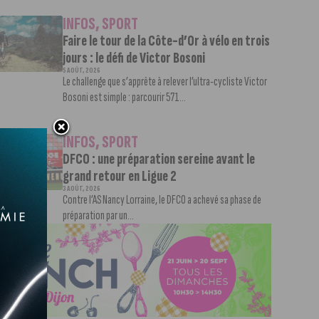
INFOS
,
SPORT
Faire le tour de la Côte-d’Or à vélo en trois
jours : le défi de Victor Bosoni
5 AOÛT, 2026
Le challenge que s’apprête à relever l’ultra-cycliste Victor
Bosoni est simple : parcourir 571...
INFOS
,
SPORT
DFCO : une préparation sereine avant le
grand retour en Ligue 2
3 AOÛT, 2026
Contre l’AS Nancy Lorraine, le DFCO a achevé sa phase de
préparation par un...