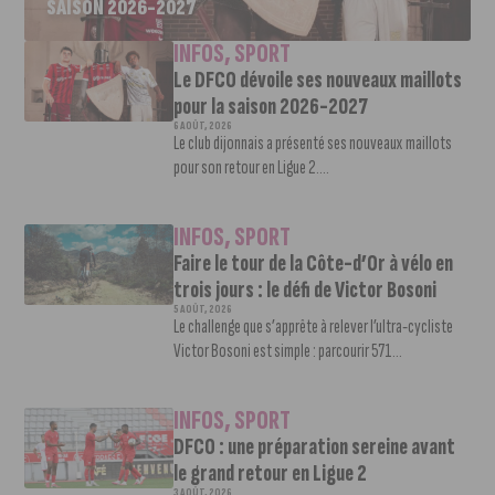
SAISON 2026-2027
INFOS
,
SPORT
Le DFCO dévoile ses nouveaux maillots
pour la saison 2026-2027
6 AOÛT, 2026
Le club dijonnais a présenté ses nouveaux maillots
pour son retour en Ligue 2....
INFOS
,
SPORT
Faire le tour de la Côte-d’Or à vélo en
trois jours : le défi de Victor Bosoni
5 AOÛT, 2026
Le challenge que s’apprête à relever l’ultra-cycliste
Victor Bosoni est simple : parcourir 571...
INFOS
,
SPORT
DFCO : une préparation sereine avant
le grand retour en Ligue 2
3 AOÛT, 2026