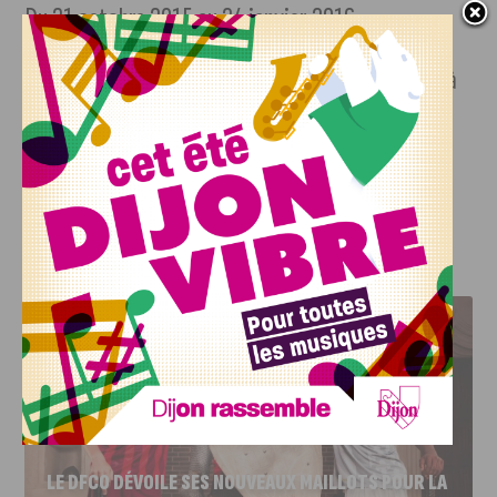
Du 31 octobre 2015 au 24 janvier 2016
Du mercredi au dimanche de 14h à 18h, le vendredi de 14h à
20h
Visites commentées gratuites le vendredi à 18h30, le
samedi et le dimanche à 16h
J'AIME LE DFCO
LE DFCO DÉVOILE SES NOUVEAUX MAILLOTS POUR LA