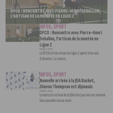
DFCO : RENCONTRE AVEC PIERRE-HENRI DEBALLON,
L’ARTISAN DE LA MONTÉE EN LIGUE 2
INFOS
,
SPORT
DFCO : Rencontre avec Pierre-Henri
Deballon, l’artisan de la montée en
Ligue 2
7 AOÛT, 2026
Le DFCO est de retour en Ligue 2 après trois ans
d’absence. La saison...
INFOS
,
SPORT
Nouvelle arrivée à la JDA Basket,
Shevon Thompson est dijonnais
7 AOÛT, 2026
Le mercato estival de la JDA n’est pas encore terminé.
Une nouvelle recrue vient...