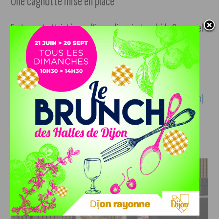
Une cagnotte mise en place
Fortement attristée par l’incendie qui a touché le Carrousel
du Bareuzai, la Fédération des commerçants et artisans de
Dijon, Shop In Dijon, souhaite se mobiliser et soutenir les
salariés et l’entreprise Perrier Loisirs dans cette épreuve.
Une cagnotte Leetchi a été mise en place (suivre notre lien)
et sera intégralement reversée à l’entreprise familiale.
J'AIME LE DFCO