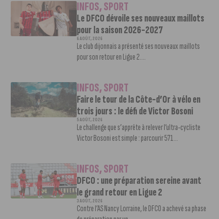
INFOS
,
SPORT
Le DFCO dévoile ses nouveaux maillots
pour la saison 2026-2027
6 AOÛT, 2026
Le club dijonnais a présenté ses nouveaux maillots
pour son retour en Ligue 2....
INFOS
,
SPORT
Faire le tour de la Côte-d’Or à vélo en
trois jours : le défi de Victor Bosoni
5 AOÛT, 2026
Le challenge que s’apprête à relever l’ultra-cycliste
Victor Bosoni est simple : parcourir 571...
INFOS
,
SPORT
DFCO : une préparation sereine avant
le grand retour en Ligue 2
3 AOÛT, 2026
Contre l’AS Nancy Lorraine, le DFCO a achevé sa phase