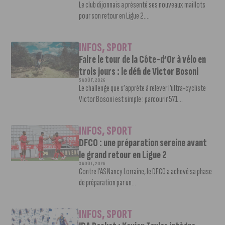
Le club dijonnais a présenté ses nouveaux maillots
pour son retour en Ligue 2....
INFOS
,
SPORT
Faire le tour de la Côte-d’Or à vélo en
trois jours : le défi de Victor Bosoni
5 AOÛT, 2026
Le challenge que s’apprête à relever l’ultra-cycliste
Victor Bosoni est simple : parcourir 571...
INFOS
,
SPORT
DFCO : une préparation sereine avant
le grand retour en Ligue 2
3 AOÛT, 2026
Contre l’AS Nancy Lorraine, le DFCO a achevé sa phase
de préparation par un...
INFOS
,
SPORT