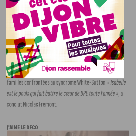
trois associations : Hêtre qui soutient la qualité de vie des
patients et de leurs aidants lors des accompagnements
réalisés par l’équipe mobile de soins palliatifs des Hospices
Civils de Beaune ; les loupiots de Guigone qui améliore le
quotidien des « petits patients » de pédiatrie au service de
néonatale des Hospices Civils de Beaune ; White Sutton
France qui apporte écoute et soutien aux patients et
familles confrontées au syndrome White-Sutton.
« Isabelle
est le pouls qui fait battre le cœur de BPE toute l’année »
, a
conclut Nicolas Fremont.
J'AIME LE DFCO