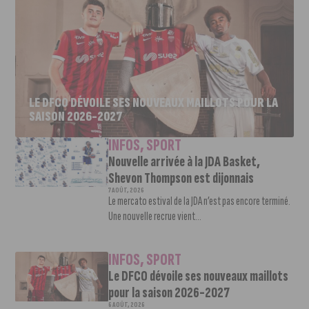
LE DFCO DÉVOILE SES NOUVEAUX MAILLOTS POUR LA
SAISON 2026-2027
INFOS
,
SPORT
Nouvelle arrivée à la JDA Basket,
Shevon Thompson est dijonnais
7 AOÛT, 2026
Le mercato estival de la JDA n’est pas encore terminé.
Une nouvelle recrue vient...
INFOS
,
SPORT
Le DFCO dévoile ses nouveaux maillots
pour la saison 2026-2027
6 AOÛT, 2026