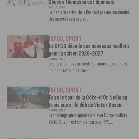
Shevon Thompson est dijonnais
7 AOÛT, 2026
Le mercato estival de la JDA n’est pas encore terminé.
Une nouvelle recrue vient...
INFOS
,
SPORT
Le DFCO dévoile ses nouveaux maillots
pour la saison 2026-2027
6 AOÛT, 2026
Le club dijonnais a présenté ses nouveaux maillots
pour son retour en Ligue 2....
INFOS
,
SPORT
Faire le tour de la Côte-d’Or à vélo en
trois jours : le défi de Victor Bosoni
5 AOÛT, 2026
Le challenge que s’apprête à relever l’ultra-cycliste
Victor Bosoni est simple : parcourir 571...