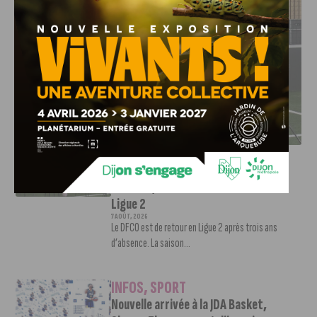
DFCO : RENCONTRE AVEC PIERRE-HENRI DEBALLON,
L’ARTISAN DE LA MONTÉE EN LIGUE 2
INFOS
,
SPORT
DFCO : Rencontre avec Pierre-Henri
Deballon, l’artisan de la montée en
Ligue 2
7 AOÛT, 2026
Le DFCO est de retour en Ligue 2 après trois ans
d’absence. La saison...
INFOS
,
SPORT
Nouvelle arrivée à la JDA Basket,