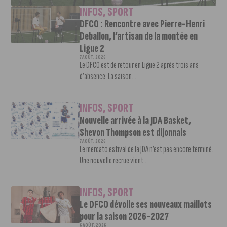
INFOS
,
SPORT
DFCO : Rencontre avec Pierre-Henri
Deballon, l’artisan de la montée en
Ligue 2
7 AOÛT, 2026
Le DFCO est de retour en Ligue 2 après trois ans
d’absence. La saison...
INFOS
,
SPORT
Nouvelle arrivée à la JDA Basket,
Shevon Thompson est dijonnais
7 AOÛT, 2026
Le mercato estival de la JDA n’est pas encore terminé.
Une nouvelle recrue vient...
INFOS
,
SPORT
Le DFCO dévoile ses nouveaux maillots
pour la saison 2026-2027
6 AOÛT, 2026