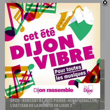
1h)
 La Minoterie 
Lien vers la billetterie en ligne
 - Réservations et 
informations au 03 80 48 03 22 ou à 
accueil@laminoterie-jeunepublic.com
J'AIME LE DFCO
DFCO : RENCONTRE AVEC PIERRE-HENRI DEBALLON,
L’ARTISAN DE LA MONTÉE EN LIGUE 2