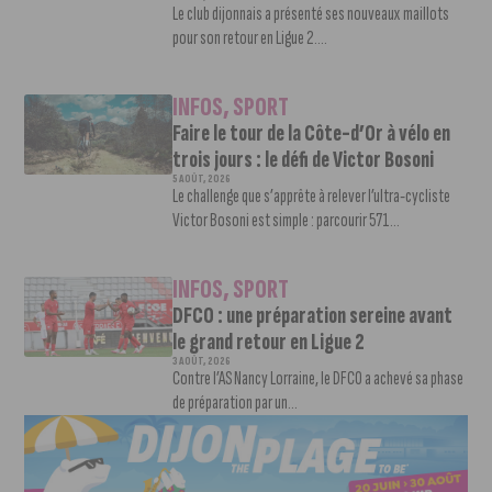
Le club dijonnais a présenté ses nouveaux maillots
pour son retour en Ligue 2....
INFOS
,
SPORT
Faire le tour de la Côte-d’Or à vélo en
trois jours : le défi de Victor Bosoni
5 AOÛT, 2026
Le challenge que s’apprête à relever l’ultra-cycliste
Victor Bosoni est simple : parcourir 571...
INFOS
,
SPORT
DFCO : une préparation sereine avant
le grand retour en Ligue 2
3 AOÛT, 2026
Contre l’AS Nancy Lorraine, le DFCO a achevé sa phase
de préparation par un...