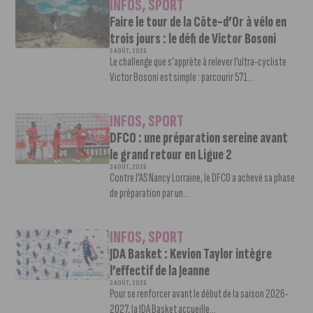
INFOS
,
SPORT
Faire le tour de la Côte-d’Or à vélo en
trois jours : le défi de Victor Bosoni
5 AOÛT, 2026
Le challenge que s’apprête à relever l’ultra-cycliste
Victor Bosoni est simple : parcourir 571...
INFOS
,
SPORT
DFCO : une préparation sereine avant
le grand retour en Ligue 2
3 AOÛT, 2026
Contre l’AS Nancy Lorraine, le DFCO a achevé sa phase
de préparation par un...
INFOS
,
SPORT
JDA Basket : Kevion Taylor intègre
l’effectif de la Jeanne
3 AOÛT, 2026
Pour se renforcer avant le début de la saison 2026-
2027, la JDA Basket accueille...