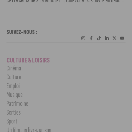
Cette semaine à La Minoterie : Pouvoir
Cinevoce 14 s’ouvre en beauté avec une avant-première au Cinéma Darcy
SUIVEZ-NOUS :
CULTURE & LOISIRS
Cinéma
Culture
Emploi
Musique
Patrimoine
Sorties
Sport
Un film, un livre, un son