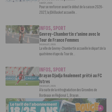
3 AOÛT, 2026
Pour se renforcer avant le début de la saison 2026-
2027, la JDA Basket accueille...
INFOS
,
SPORT
Gevrey-Chambertin s’anime avec le
Tour de France Femmes
30 JUILLET, 2026
La ville de Gevrey-Chambertin accueille le départ de la
quatrième étape du Tour de...
INFOS
,
SPORT
Brayan Djadja finalement prêté au FC
Istres
28 JUILLET, 2026
À la suite de la rétrogradation des Girondins de
Bordeaux en Régional 1, Brayan...