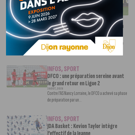
DFCO : UNE PRÉPARATION SEREINE AVANT LE GRAND
RETOUR EN LIGUE 2
INFOS
,
SPORT
Faire le tour de la Côte-d’Or à vélo en
trois jours : le défi de Victor Bosoni
5 AOÛT, 2026
Le challenge que s’apprête à relever l’ultra-cycliste
Victor Bosoni est simple : parcourir 571...
INFOS
,
SPORT
DFCO : une préparation sereine avant
le grand retour en Ligue 2
3 AOÛT, 2026
Contre l’AS Nancy Lorraine, le DFCO a achevé sa phase
de préparation par un...
INFOS
,
SPORT
JDA Basket : Kevion Taylor intègre
l’effectif de la Jeanne