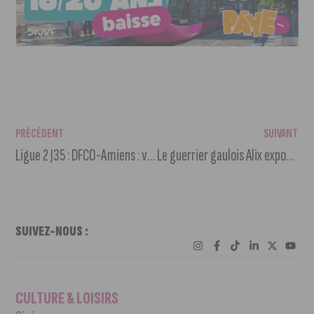
PRÉCÉDENT
SUIVANT
Ligue 2 J35 : DFCO-Amiens : victoire de Dijon (3-0)
Le guerrier gaulois Alix exposé au MuséoParc Alésia
SUIVEZ-NOUS :
CULTURE & LOISIRS