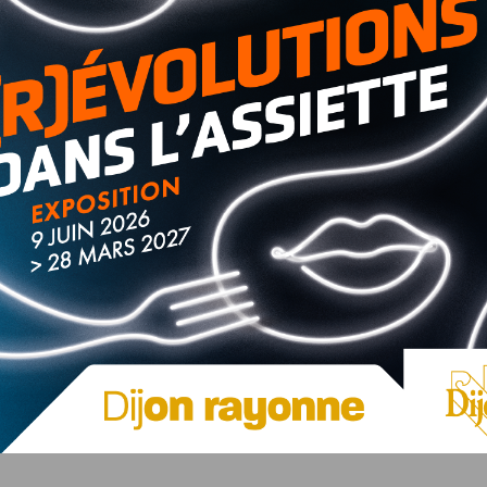
ée.
Alix
, c’est 75 ans d’illustrations et plus de 12 millions
ge le personnage d’Alix et des extraits de la bande-
e d’Alésia ;
ifférents voyages d’Alix
.
Une carte au sol reprendra le
 sélectionnées dans l’exposition
(Marseille, Rome,
vous vous immergez dans ces grandes villes à la découverte
s jeux seront mis à disposition pour l’occasion.
u 30 novembre au MuséoParc Alésia (Route des trois
 nouvelle exposition, direction le site du MuséoParc Alésia