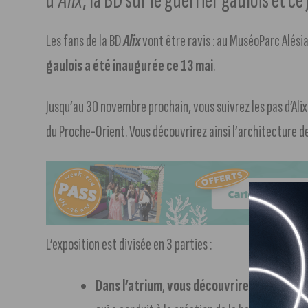
d’
Alix
, la BD sur le guerrier gaulois et 
Les fans de la BD
Alix
vont être ravis : au MuséoParc Alési
gaulois a été inaugurée ce 13 mai
.
Jusqu’au 30 novembre prochain, vous suivrez les pas d’Alix
du Proche-Orient. Vous découvrirez ainsi l’architecture de
L’exposition est divisée en 3 parties :
Dans l’atrium
,
vous découvrirez la vie de l