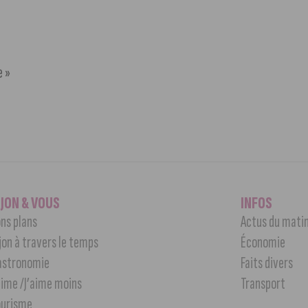
e »
IJON & VOUS
INFOS
ns plans
Actus du mati
jon à travers le temps
Économie
astronomie
Faits divers
aime /J’aime moins
Transport
ourisme