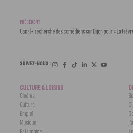
PRÉCÉDENT
Canal+ recherche des comédiens sur Dijon pour « La Fièvr
SUIVEZ-NOUS :
CULTURE & LOISIRS
D
Cinéma
Bo
Culture
Di
Emploi
G
Musique
J’
Patrimoine
T