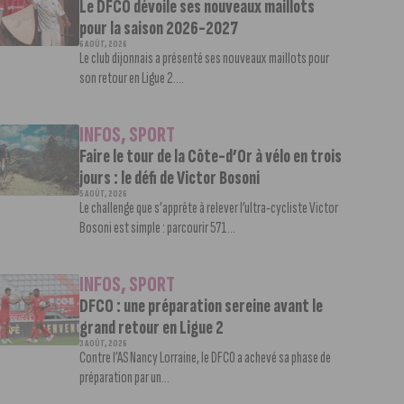
Le DFCO dévoile ses nouveaux maillots
pour la saison 2026-2027
6 AOÛT, 2026
Le club dijonnais a présenté ses nouveaux maillots pour
son retour en Ligue 2....
INFOS
,
SPORT
Faire le tour de la Côte-d’Or à vélo en trois
jours : le défi de Victor Bosoni
5 AOÛT, 2026
Le challenge que s’apprête à relever l’ultra-cycliste Victor
Bosoni est simple : parcourir 571...
INFOS
,
SPORT
DFCO : une préparation sereine avant le
grand retour en Ligue 2
3 AOÛT, 2026
Contre l’AS Nancy Lorraine, le DFCO a achevé sa phase de
préparation par un...