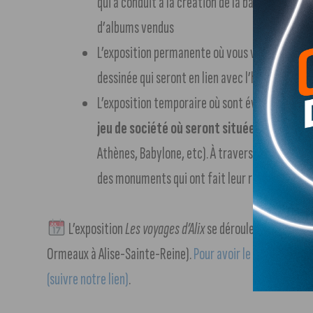
qui a conduit à la création de la bande-dessinn
d’albums vendus
L’exposition permanente où vous verrez davanta
dessinée qui seront en lien avec l’histoire du sit
L’exposition temporaire où sont évoqués
les d
jeu de société où seront situées les villes
Athènes, Babylone, etc). À travers ce voyage, 
des monuments qui ont fait leur renommée et de
L’exposition
Les voyages d’Alix
se déroule du 13 mai a
Ormeaux à Alise-Sainte-Reine).
Pour avoir le détail de la
(suivre notre lien)
.