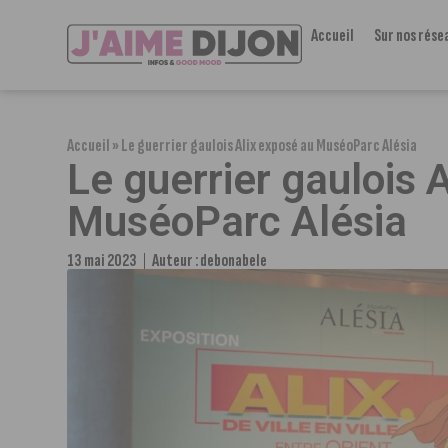
Accueil
Sur nos rése
Accueil
»
Le guerrier gaulois Alix exposé au MuséoParc Alésia
Le guerrier gaulois 
MuséoParc Alésia
13 mai 2023
Auteur :
debonabele