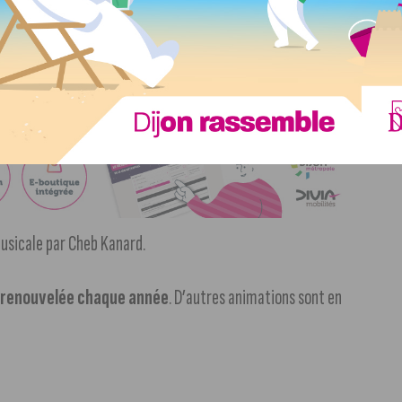
ne, jeux gonflables, activités culturelles en partenariat
 musicale par Cheb Kanard.
a renouvelée chaque année
. D’autres animations sont en