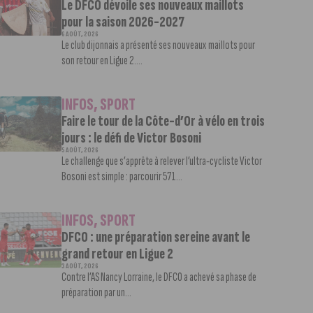
Le DFCO dévoile ses nouveaux maillots
pour la saison 2026-2027
6 AOÛT, 2026
Le club dijonnais a présenté ses nouveaux maillots pour
son retour en Ligue 2....
INFOS
,
SPORT
Faire le tour de la Côte-d’Or à vélo en trois
jours : le défi de Victor Bosoni
5 AOÛT, 2026
Le challenge que s’apprête à relever l’ultra-cycliste Victor
Bosoni est simple : parcourir 571...
INFOS
,
SPORT
DFCO : une préparation sereine avant le
grand retour en Ligue 2
3 AOÛT, 2026
Contre l’AS Nancy Lorraine, le DFCO a achevé sa phase de
préparation par un...