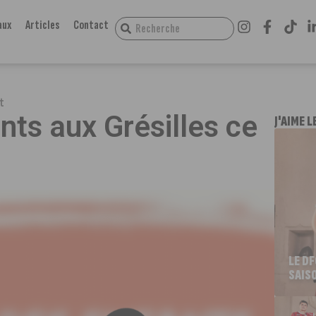
aux
Articles
Contact
et
nts aux Grésilles ce
J'AIME L
LE D
SAIS