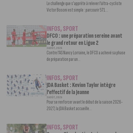
Le challenge que s’apprête à relever l’ultra-cycliste
Victor Bosoni est simple : parcourir 571...
INFOS
,
SPORT
DFCO : une préparation sereine avant
le grand retour en Ligue 2
3 AOÛT, 2026
Contre l’AS Nancy Lorraine, le DFCO a achevé sa phase
de préparation par un...
INFOS
,
SPORT
JDA Basket : Kevion Taylor intègre
l’effectif de la Jeanne
3 AOÛT, 2026
Pour se renforcer avant le début de la saison 2026-
2027, la JDA Basket accueille...
INFOS
,
SPORT