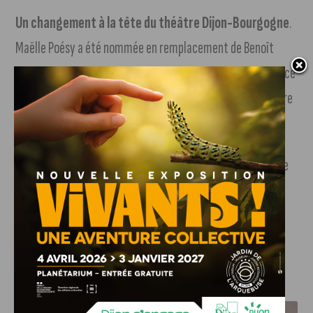
Un changement à la tête du théâtre Dijon-Bourgogne
.
Maëlle Poésy a été nommée en remplacement de Benoît
Lambert par le ministère de la culture. La nouvelle directrice
du théâtre dijonnais prendra ses fonctions le 1er septembre
prochain.
Un match amical tout à l’heure pour le DFCO
. Le club de
football dijonnais affronte Bourg-Péronnas à 10h30. Dijon
est en pleine phase de préparation de pré-saison du côté
d’Aix-les-Bains.
J'AIME LE DFCO