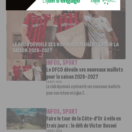
LE DFCO DÉVOILE SES NOUVEAUX MAILLOTS POUR LA
SAISON 2026-2027
INFOS
,
SPORT
Le DFCO dévoile ses nouveaux maillots
pour la saison 2026-2027
6 AOÛT, 2026
Le club dijonnais a présenté ses nouveaux maillots
pour son retour en Ligue 2....
INFOS
,
SPORT
Faire le tour de la Côte-d’Or à vélo en
trois jours : le défi de Victor Bosoni
5 AOÛT, 2026