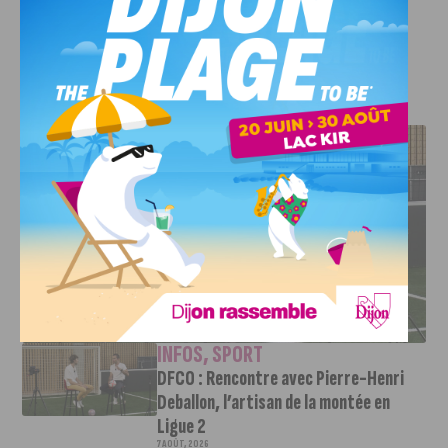
DFCO n’a toujours pas de victoire à son tableau depuis la
reprise.
J'AIME LE DFCO
DFCO : RENCONTRE AVEC PIERRE-HENRI DEBALLON,
L’ARTISAN DE LA MONTÉE EN LIGUE 2
INFOS
,
SPORT
DFCO : Rencontre avec Pierre-Henri
Deballon, l’artisan de la montée en
Ligue 2
7 AOÛT, 2026