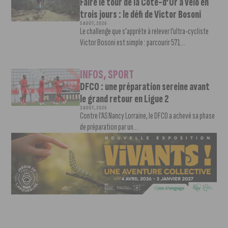
Faire le tour de la Côte-d’Or à vélo en
trois jours : le défi de Victor Bosoni
5 AOÛT, 2026
Le challenge que s’apprête à relever l’ultra-cycliste
Victor Bosoni est simple : parcourir 571...
INFOS
,
SPORT
DFCO : une préparation sereine avant
le grand retour en Ligue 2
3 AOÛT, 2026
Contre l’AS Nancy Lorraine, le DFCO a achevé sa phase
de préparation par un...